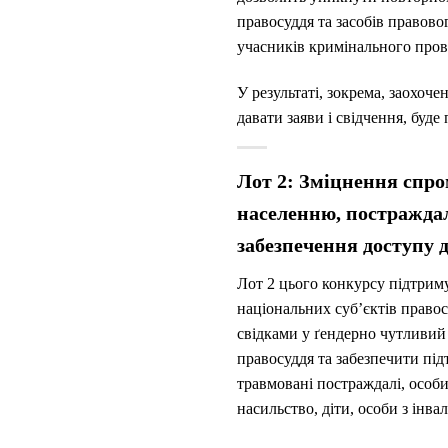
правосуддя та засобів правово
учасників кримінального про
У результаті, зокрема, заохоче
давати заяви і свідчення, буд
Лот 2: Зміцнення спро
населенню, постраждал
забезпечення доступу 
Лот 2 цього конкурсу підтрим
національних суб’єктів правос
свідками у ґендерно чутливий
правосуддя та забезпечити пі
травмовані постраждалі, особи
насильство, діти, особи з інва