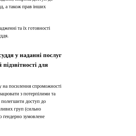
яд, а також прав інших
адженні та їх готовності
уддя.
уддя у наданні послуг
 підзвітності для
ну на посилення спроможності
працювати з потерпілими та
— полегшити доступ до
зливих груп (сильно
бо ґендерно зумовлене