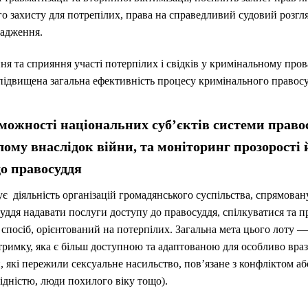
го захисту для потрепілих, права на справедливий судовий розгл
вадження.
ння та сприяння участі потерпілих і свідків у кримінальному пров
е підвищена загальна ефективність процесу кримінального правос
можності національних суб’єктів системи правос
ому внаслідок війни, та моніторинг прозорості й
до правосуддя
ує діяльність організацій громадянського суспільства, спрямова
уддя надавати послуги доступу до правосуддя, спілкуватися та 
 спосіб, орієнтований на потерпілих. Загальна мета цього лоту 
дтримку, яка є більш доступною та адаптованою для особливо вра
, які пережили сексуальне насильство, пов’язане з конфліктом а
лідністю, люди похилого віку тощо).