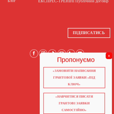
Блог
ЕКСПРЕС-ТРЕНІНГ
Публічний договір
ПІДПИСАТИСЬ
«ЗАМОВИТИ НАПИСАННЯ
ГОЛОВНА
ПРО НАС
ГРАНТОВОЇ ЗАЯВКИ «ПІД
ГРАНТИ 2026
ГРАНТИ ЄС
КЛЮЧ»
БЛОГ
ПОСЛУГИ
НАВЧАННЯ
КНИГИ
«НАВЧИТИСЯ ПИСАТИ
КОНТАКТИ
ВІДЕО ПРО ГРАНТИ
ГРАНТОВІ ЗАЯВКИ
САМОСТІЙНО»