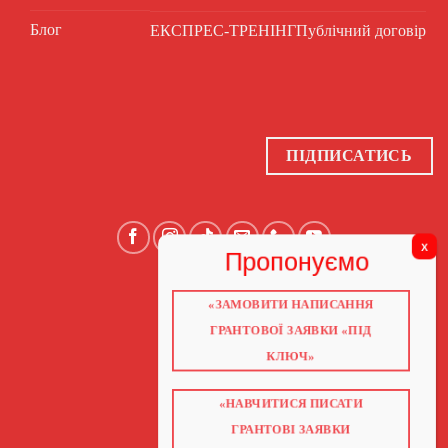
Блог
ЕКСПРЕС-ТРЕНІНГ
Публічний договір
ПІДПИСАТИСЬ
«ЗАМОВИТИ НАПИСАННЯ
ГОЛОВНА
ПРО НАС
ГРАНТОВОЇ ЗАЯВКИ «ПІД
ГРАНТИ 2026
ГРАНТИ ЄС
КЛЮЧ»
БЛОГ
ПОСЛУГИ
НАВЧАННЯ
«НАВЧИТИСЯ ПИСАТИ
КНИГИ
КОНТАКТИ
ГРАНТОВІ ЗАЯВКИ
ВІДЕО ПРО ГРАНТИ