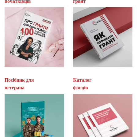
початківців
гран
Посібник для
Каталог
ветерана
фон