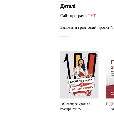
Деталі
Сайт програми
ТУТ
Замовити грантовий проєкт “П
КАТАЛОГ ФОНДІВ
100 експрес-уроків з
ПІД
грантрайтингу
"ГР