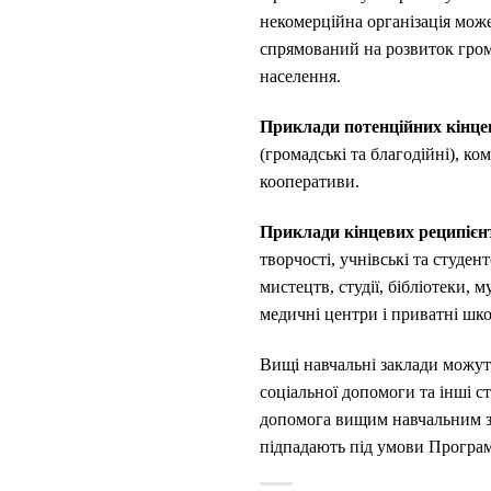
некомерційна організація мож
спрямований на розвиток гром
населення.
Приклади потенційних кінце
(громадські та благодійні), ко
кооперативи.
Приклади кінцевих реципієнт
творчості, учнівські та студе
мистецтв, студії, бібліотеки, 
медичні центри і приватні шко
Вищі навчальні заклади можуть
соціальної допомоги та інші с
допомога вищим навчальним за
підпадають під умови Програми