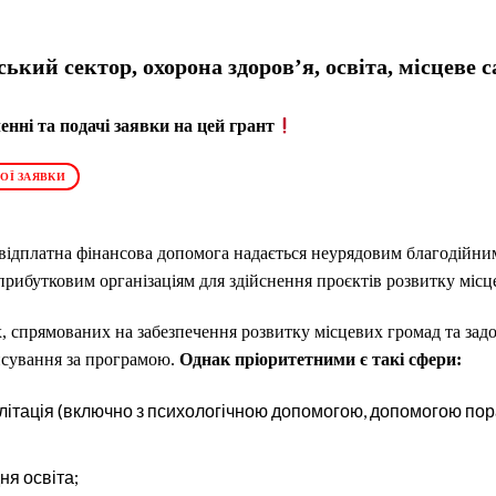
ський сектор, охорона здоров’я, освіта, місцеве
нні та подачі заявки на цей грант
ОЇ ЗАЯВКИ
ідплатна фінансова допомога надається неурядовим благодійним
прибутковим організаціям для здійснення проєктів розвитку місц
х, спрямованих на забезпечення розвитку місцевих громад та зад
нсування за програмою.
Однак пріоритетними є такі сфери:
літація (включно з психологічною допомогою, допомогою пор
ня освіта;