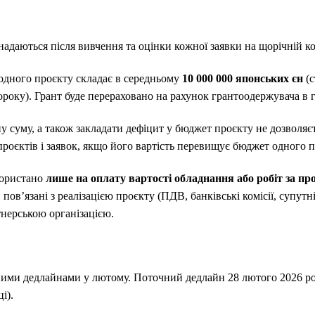
даються після вивчення та оцінки кожної заявки на щорічній ко
одного проєкту складає в середньому
10 000 000 японських єн
(с
ороку). Грант буде перераховано на рахунок грантоодержувача в 
 суму, а також закладати дефіцит у бюджет проєкту не дозволяєт
 проєктів і заявок, якщо його вартість перевищує бюджет одного
користано
лише на оплату вартості обладнання або робіт за пр
, пов’язані з реалізацією проєкту (ПДВ, банківські комісії, супут
тнерською організацією.
чними дедлайнами у лютому. Поточний дедлайн 28 лютого 2026 рок
і).