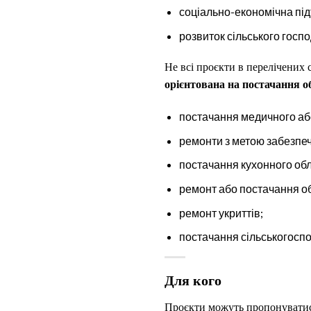
соціально-економічна під
розвиток сільського госп
Не всі проєкти в перелічених
орієнтована на постачання 
постачання медичного аб
ремонти з метою забезпе
постачання кухонного обл
ремонт або постачання об
ремонт укриттів;
постачання сільськогоспо
Для кого
Проєкти можуть пропонуватися