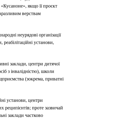
«Кусаноне», якщо її проєкт
 вразливим верствам
жнародні неурядові організації
, реабілітаційні установи,
ивні заклади, центри дитячої
сіб з інвалідністю), школи
підприємства (зокрема, приватні
ійні установи, центри
их реципієнтів; проте зазвичай
ьні заклади частково