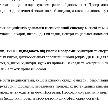
е стати кінцевим одержувачем грантової допомоги за Програмою 
ади і задоволення базових потреб людини, а також на допомогу
вих реципієнтів допомоги (невичерпний список)
: місцеві та мі
мунальні лікарні, школи, дитячі садки, центри соціальної допомоги
ів, які НЕ підпадають під умови Програми:
культурні та спорт
нтські клуби, дитячо-юнацькі спортивні школи (окрім ДЮСШ для о
музеї, будинки культури, будь-які приватні заклади та комерційні 
ли), а також приватні особи.
 бути реципієнтами, якщо в їхньому складі є лікарні, реабілітац
труктурні підрозділи, перелічені в прикладах потенційних кінцев
кладам виходить за межі Програми. Професійно-технічні навчал
 (якщо їхні проєкти стосуються інших сфер, окрім освіти).