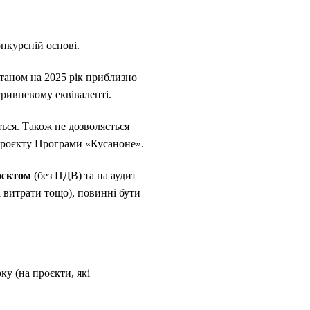
нкурсній основі.
таном на 2025 рік приблизно
гривневому еквіваленті.
ься. Також не дозволяється
 проєкту Програми «Кусаноне».
оєктом
(без ПДВ) та на аудит
ні витрати тощо), повинні бути
у (на проєкти, які