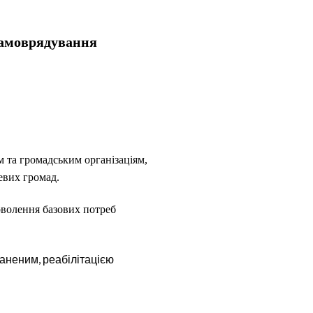
 самоврядування
 та громадським організаціям,
евих громад.
оволення базових потреб
аненим, реабілітацією