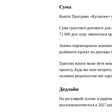
Сума
Кошти Програми «Кусаноне» на
Сума грантової допомоги для 
72 000 дол; курс змінюється щ
Значно перевищувати зазначену
розбивати проєкт на декілька
Грантові кошти може бути ви
проєкту. Будь-які інші витрати
оплачені реципієнтом або пар
Дедлайн
На регулярній основі зі щорі
реалізовуватимуться в 2027 роц