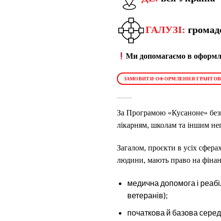
ГАЛУЗІ:
громад
Ми допомагаємо в оформле
ЗАМОВИТИ ОФОРМЛЕННЯ ГРАНТОВ
За Програмою «Кусаноне» безв
лікарням, школам та іншим не
З
агалом, проєкти в усіх сфера
людини, мають право на фіна
медична допомога і реабі
ветеранів);
початкова й базова серед