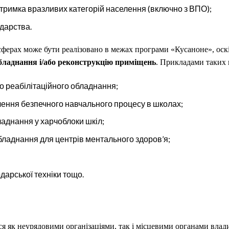
тримка вразливих категорій населення (включно з ВПО);
одарства.
 сферах може бути реалізовано в межах програми «Кусаноне», оск
обладнання і/або реконструкцію приміщень
.
Прикладами таких 
о реабілітаційного обладнання;
чення безпечного навчального процесу в школах;
аднання у харчоблоки шкіл;
ладнання для центрів ментального здоров’я;
дарської техніки тощо.
 як неурядовими організаціями, так і місцевими органами влади.