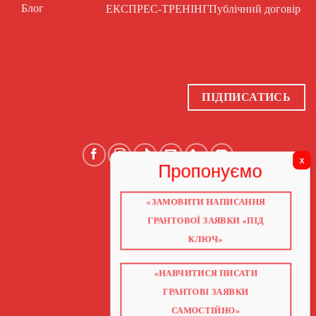
Блог
ЕКСПРЕС-ТРЕНІНГ
Публічний договір
ПІДПИСАТИСЬ
«ЗАМОВИТИ НАПИСАННЯ
ГОЛОВНА
ПРО НАС
ГРАНТОВОЇ ЗАЯВКИ «ПІД
ГРАНТИ 2026
ГРАНТИ ЄС
КЛЮЧ»
БЛОГ
ПОСЛУГИ
НАВЧАННЯ
КНИГИ
«НАВЧИТИСЯ ПИСАТИ
КОНТАКТИ
ВІДЕО ПРО ГРАНТИ
ГРАНТОВІ ЗАЯВКИ
САМОСТІЙНО»