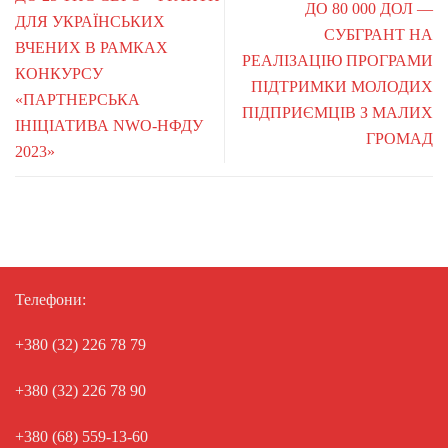
ДО 80 000 ДОЛ —
ДЛЯ УКРАЇНСЬКИХ
СУБГРАНТ НА
ВЧЕНИХ В РАМКАХ
РЕАЛІЗАЦІЮ ПРОГРАМИ
КОНКУРСУ
ПІДТРИМКИ МОЛОДИХ
«ПАРТНЕРСЬКА
ПІДПРИЄМЦІВ З МАЛИХ
ІНІЦІАТИВА NWO-НФДУ
ГРОМАД
2023»
Телефони:
+380 (32) 226 78 79
+380 (32) 226 78 90
+380 (68) 559-13-60