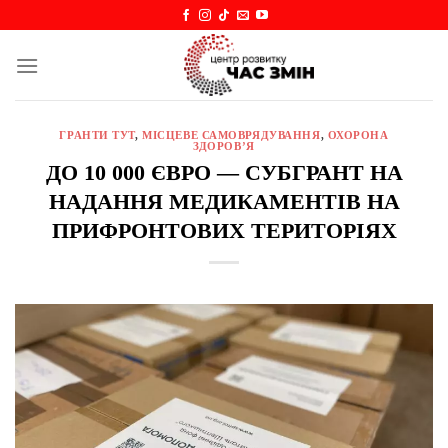
Skip
to
content
ГРАНТИ ТУТ
,
МІСЦЕВЕ САМОВРЯДУВАННЯ
,
ОХОРОНА
ЗДОРОВ’Я
ДО 10 000 ЄВРО — СУБГРАНТ НА
НАДАННЯ МЕДИКАМЕНТІВ НА
ПРИФРОНТОВИХ ТЕРИТОРІЯХ