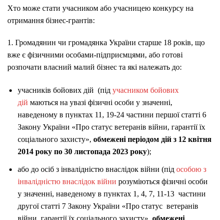
Хто може стати учасником або учасницею конкурсу на
отримання бізнес-грантів:
1. Громадянин чи громадянка України старше 18 років, що
вже є фізичними особами-підприємцями, або готові
розпочати власний малий бізнес та які належать до:
учасників бойових дій (під
учасником бойових
дій
маються на увазі фізичні особи у значенні,
наведеному в пунктах 11, 19-24 частини першої статті 6
Закону України «Про статус ветеранів війни, гарантії їх
соціального захисту»,
обмежені періодом дій з 12 квітня
2014 року по 30 листопада 2023 року
);
або до осіб з інвалідністю внаслідок війни (під
особою з
інвалідністю внаслідок війни
розуміються фізичні особи
у значенні, наведеному в пунктах 1, 4, 7, 11-13 частини
другої статті 7 Закону України «Про статус ветеранів
війни, гарантії їх соціального захисту»,
обмежені