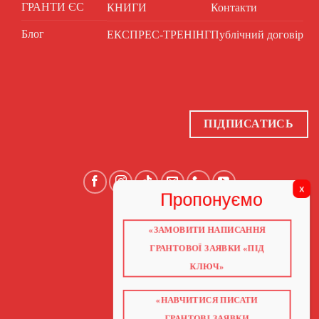
ГРАНТИ ЄС
КНИГИ
Контакти
Блог
ЕКСПРЕС-ТРЕНІНГ
Публічний договір
ПІДПИСАТИСЬ
«ЗАМОВИТИ НАПИСАННЯ
ГОЛОВНА
ПРО НАС
ГРАНТОВОЇ ЗАЯВКИ «ПІД
ГРАНТИ 2026
ГРАНТИ ЄС
КЛЮЧ»
БЛОГ
ПОСЛУГИ
НАВЧАННЯ
«НАВЧИТИСЯ ПИСАТИ
КНИГИ
КОНТАКТИ