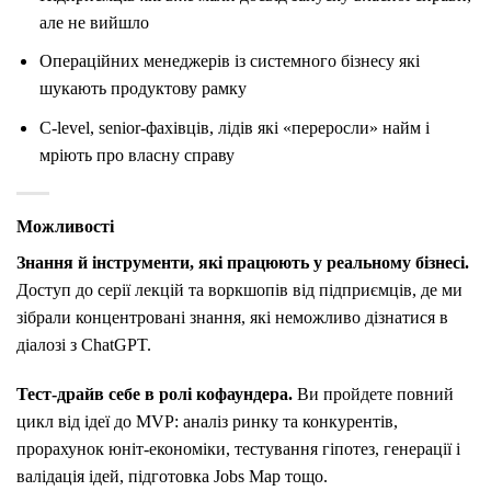
але не вийшло
Операційних менеджерів із системного бізнесу які
шукають продуктову рамку
C-level, senior-фахівців, лідів які «переросли» найм і
мріють про власну справу
Можливості
Знання й інструменти, які працюють у реальному бізнесі.
Доступ до серії лекцій та воркшопів від підприємців, де ми
зібрали концентровані знання, які неможливо дізнатися в
діалозі з ChatGPT.
Тест-драйв себе в ролі кофаундера.
Ви пройдете повний
цикл від ідеї до MVP: аналіз ринку та конкурентів,
прорахунок юніт-економіки, тестування гіпотез, генерації і
валідація ідей, підготовка Jobs Map тощо.