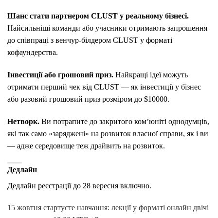
Шанс стати партнером CLUST у реальному бізнесі.
Найсильніші команди або учасники отримають запрошення
до співпраці з венчур-білдером CLUST у форматі
кофаундерства.
Інвестиції або грошовий приз.
Найкращі ідеї можуть
отримати перший чек від CLUST — як інвестиції у бізнес
або разовий грошовий приз розміром до $10000.
Нетворк.
Ви потрапите до закритого комʼюніті однодумців,
які так само «заряджені» на розвиток власної справи, як і ви
— адже середовище теж драйвить на розвиток.
Дедлайн
Дедлайн реєстрації до 28 вересня включно.
15 жовтня стартуєте навчання: лекції у форматі онлайн двічі