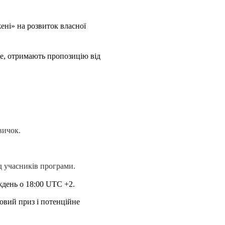
ені» на розвиток власної
ше, отримають пропозицію від
вичок.
ед учасників програми.
ждень о 18:00 UTC +2.
овий приз і потенційне