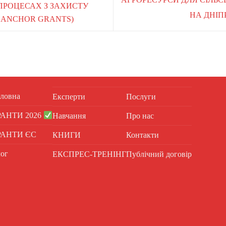
ПРОЦЕСАХ З ЗАХИСТУ
НА ДНІП
 ANCHOR GRANTS)
ловна
Експерти
Послуги
РАНТИ 2026
Навчання
Про нас
РАНТИ ЄС
КНИГИ
Контакти
ог
ЕКСПРЕС-ТРЕНІНГ
Публічний договір