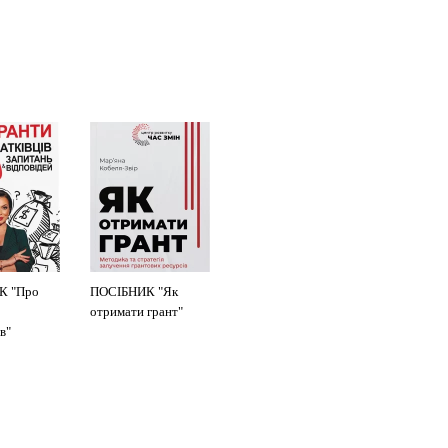
К "Про
ПОСІБНИК "Як
отримати грант"
в"