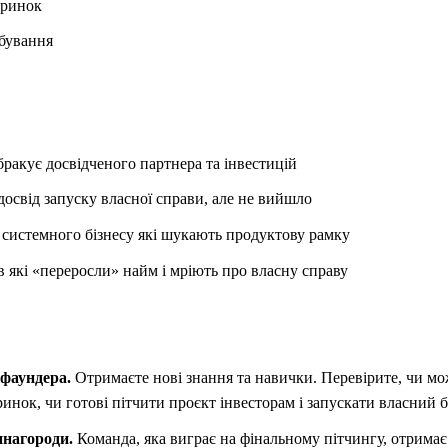
 ринок
абування
бракує досвідченого партнера та інвестицій
досвід запуску власної справи, але не вийшло
 системного бізнесу які шукають продуктову рамку
ідів які «переросли» найм і мріють про власну справу
офаундера.
Отримаєте нові знання та навички. Перевірите, чи мож
инок, чи готові пітчити проєкт інвесторам і запускати власний б
винагороди.
Команда, яка виграє на фінальному пітчингу, отримає