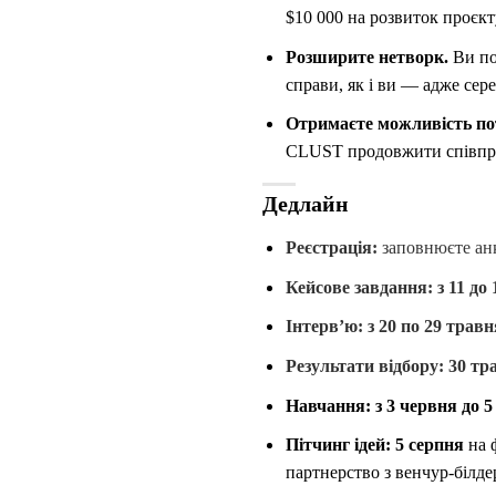
$10 000 на розвиток проєкт
Розширите нетворк.
Ви по
справи, як і ви — адже сер
Отримаєте можливість по
CLUST продовжити співпра
Дедлайн
Реєстрація:
заповнюєте анк
Кейсове завдання: з
11 до
Інтервʼю: з
20 по 29 травн
Результати відбору:
30 тр
Навчання
: з 3 червня до 
Пітчинг ідей:
5 серпня
на 
партнерство з венчур-білде