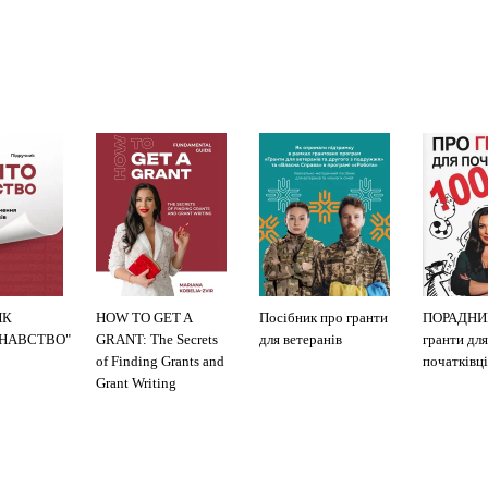
ИК
HOW TO GET A
Посібник про гранти
ПОРАДНИ
ЗНАВСТВО"
GRANT: The Secrets
для ветеранів
гранти для
of Finding Grants and
початківці
Grant Writing