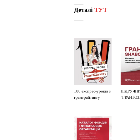
Деталі
ТУТ
100 експрес-уроків з
ПІДРУЧН
грантрайтингу
"ГРАНТО