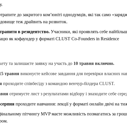
у.
трапите до закритого комʼюніті однодумців, які так само «зарядж
едовище теж драйвить на розвиток.
трапити в резидентство.
Учасники, які проявлять себе найбіль
цю як кофаундер у форматі CLUST Co-Founders in Residence
ету та залишаєте заявку на участь до
10 травня
включно.
 15 травня
виконуєте кейсове завдання для перевірки власних на
я
проходите співбесіду з командою венчур-білдера CLUST.
авня
отримуєте лист з результатами відбору і знаходите себе сер
5 серпня
проходите навчання: лекції у форматі онлайн двічі на ти
фінальному пітчингу MVP маєте можливість позмагатись за грош
ром.