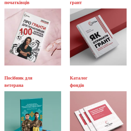
початківців
гран
Посібник для
Каталог
ветерана
фон