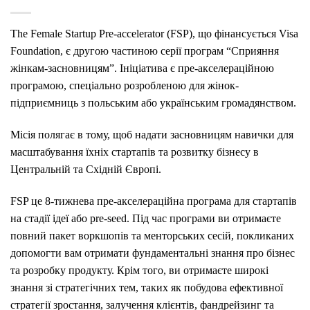
The Female Startup Pre-accelerator (FSP), що фінансується Visa
Foundation, є другою частиною серії програм “Сприяння
жінкам-засновницям”. Ініціатива є пре-акселераційною
програмою, спеціально розробленою для жінок-
підприємниць з польським або українським громадянством.
Місія полягає в тому, щоб надати засновницям навички для
масштабування їхніх стартапів та розвитку бізнесу в
Центральній та Східній Європі.
FSP це 8-тижнева пре-акселераційна програма для стартапів
на стадії ідеї або pre-seed. Під час програми ви отримаєте
повний пакет воркшопів та менторських сесій, покликаних
допомогти вам отримати фундаментальні знання про бізнес
та розробку продукту. Крім того, ви отримаєте широкі
знання зі стратегічних тем, таких як побудова ефективної
стратегії зростання, залучення клієнтів, фандрейзинг та