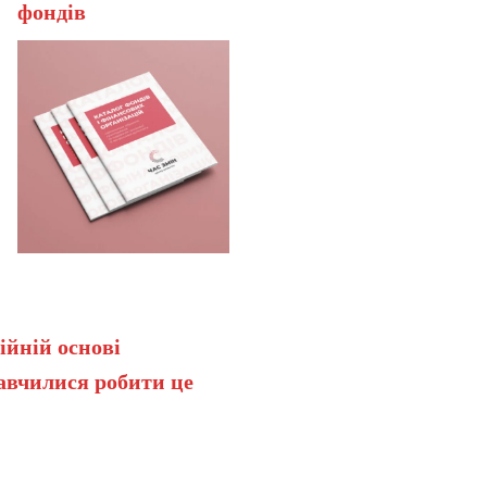
ерана
фонді
ійній основі
навчилися робити це