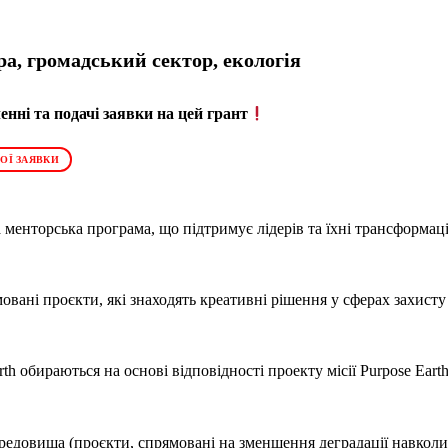
а, громадський сектор, екологія
нні та подачі заявки на цей грант
ОЇ ЗАЯВКИ
а менторська програма, що підтримує лідерів та їхні трансформа
вані проєкти, які знаходять креативні рішення у сферах захисту 
th обираються на основі відповідності проекту місії Purpose Eart
едовища (проєкти, спрямовані на зменшення деградації навкол