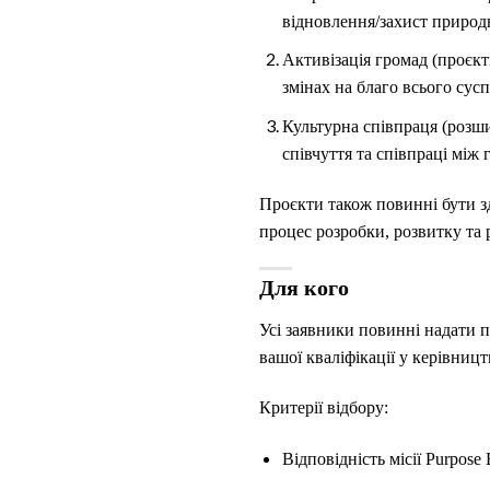
відновлення/захист природн
Активізація громад (проєк
змінах на благо всього суспі
Культурна співпраця (розш
співчуття та співпраці між
Проєкти також повинні бути з
процес розробки, розвитку та р
Для кого
Усі заявники повинні надати 
вашої кваліфікації у керівницт
Критерії відбору:
Відповідність місії Purpose