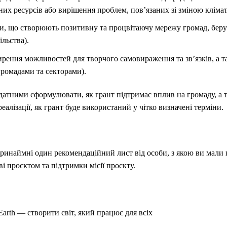
их ресурсів або вирішення проблем, пов’язаних зі зміною клімат
ти, що створюють позитивну та процвітаючу мережу громад, бер
льства)‍.
ирення можливостей для творчого самовираження та зв’язків, а т
 громадами та секторами).
датними сформулювати, як грант підтримає вплив на громаду, а
еалізації, як грант буде використаний у чітко визначені терміни.
принаймні один рекомендаційний лист від особи, з якою ви мали 
ві проєктом та підтримки місії проєкту.
 Earth — створити світ, який працює для всіх