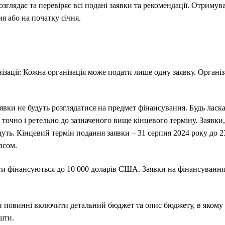
зглядає та перевіряє всі подані заявки та рекомендації. Отримува
я або на початку січня.
нізації: Кожна організація може подати лише одну заявку. Організ
явки не будуть розглядатися на предмет фінансування. Будь ласка
 точно і ретельно до зазначеного вище кінцевого терміну. Заявки,
дуть. Кінцевий термін подання заявки – 31 серпня 2024 року до 23
асом.
ти фінансуються до 10 000 доларів США. Заявки на фінансування
 повинні включити детальний бюджет та опис бюджету, в якому б
шти.