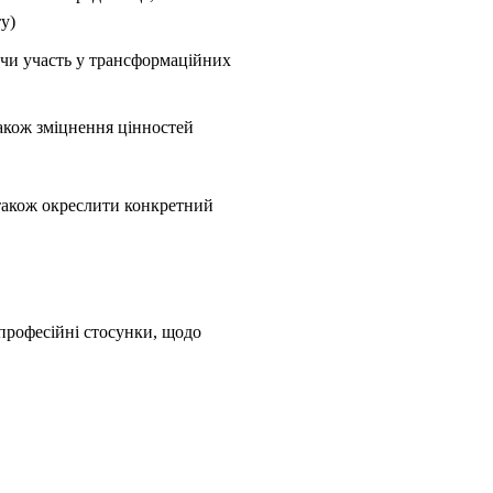
у)
учи участь у трансформаційних
акож зміцнення цінностей
 також окреслити конкретний
професійні стосунки, щодо