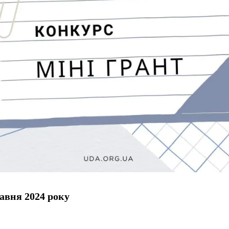
равня
202
4 року