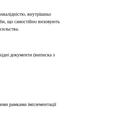
 інвалідністю, внутрішньо
оби, що самостійно виховують
асильства.
хідні документи (виписка з
овими рамками імплементації