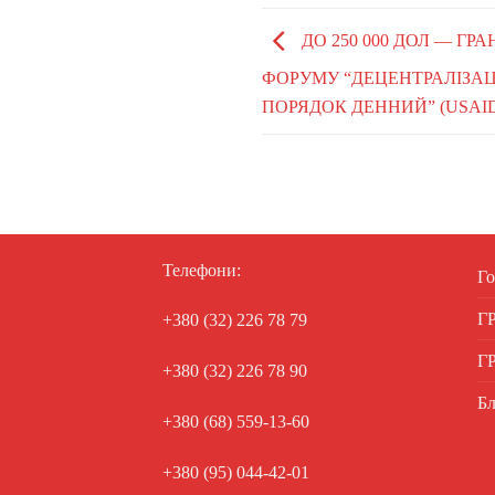
ДО 250 000 ДОЛ — ГР
ФОРУМУ “ДЕЦЕНТРАЛІЗАЦ
ПОРЯДОК ДЕННИЙ” (USAID
Телефони:
Го
Г
+380 (32) 226 78 79
Г
+380 (32) 226 78 90
Бл
+380 (68) 559-13-60
+380 (95) 044-42-01