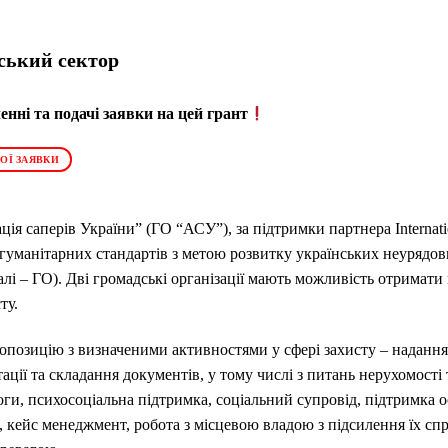
ський сектор
нні та подачі заявки на цей грант
ОЇ ЗАЯВКИ
ія саперів України” (ГО “АСУ”), за підтримки партнера Internati
гуманітарних стандартів з метою розвитку українських неурядови
лі – ГО). Дві громадські організації мають можливість отримати м
ту.
опозицію з визначеними активностями у сфері захисту – надання
ції та складання документів, у тому числі з питань нерухомості 
ги, психосоціальна підтримка, соціальний супровід, підтримка о
 кейс менеджмент, робота з місцевою владою з підсилення їх спр