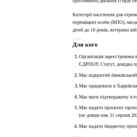
протимінної діяльності буде п
Категорії населення для отрим
переміщені особи (ВПО), місц
дітей до 16 років, ветерани ві
Для кого
Організація зареєстрована 
ЄДРПОУ, Статут, довідка пр
Має відкритий банківський 
Має працюва
Має мати підтверджену істо
Має надати проєктну пропоз
(не довше ніж 31 серпня 20
Має надати бюджетну проп