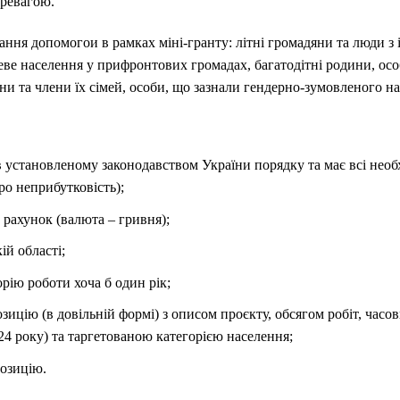
еревагою.
ання допомогои в рамках міні-гранту: літні громадяни та люди з
еве населення у прифронтових громадах, багатодітні родини, ос
йни та члени їх сімей, особи, що зазнали гендерно-зумовленого н
в установленому законодавством України порядку та має всі необ
о неприбутковість);
рахунок (валюта – гривня);
ти в Харківській області;
рію роботи хоча б один рік;
ицію (в довільній формі) з описом проєкту, обсягом робіт, час
24 року) та таргетованою категорією населення;
озицію.