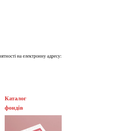
нятності на електронну адресу:
Каталог
ерана
фонді