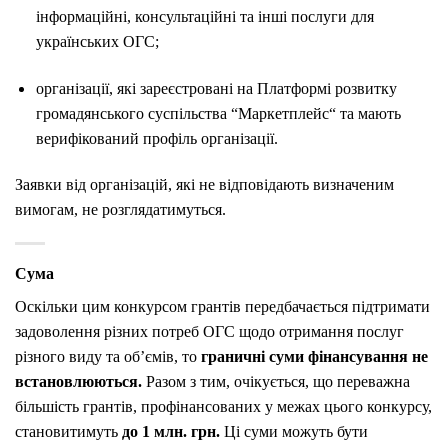
інформаційні,
консультаційні та інші послуги для
українських ОГС
;
організації,
які
зареєстровані
на
Платформі
розвитку
громадянського
суспільства “Маркетплейс“ та мають
верифікований профіль організації.
Заявки
від
організацій,
які
не
відповідають
визначеним
вимогам,
не
розглядатимуться.
Сума
Оскільки цим конкурсом грантів передбачається підтримати
задоволення різних
потреб
ОГС
щодо отримання послуг
різного виду та об
’
ємів
, то
граничні суми
фінансування
не
встановлюються.
Разом
з
тим,
очікується,
що
переважна
більшість
грантів,
профінан
сованих
у
межах
цього
конкурсу,
становитимуть
до
1
млн.
грн
.
Ц
і суми можуть бути