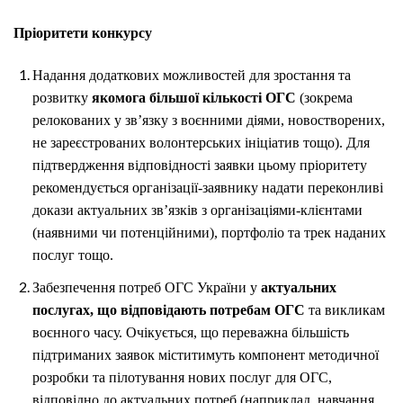
Пріоритети конкурсу
Надання додаткових можливостей для зростання та
розвитку
якомога більшої кількості ОГС
(зокрема
релокованих у зв’язку з воєнними діями, новостворених,
не зареєстрованих волонтерських ініціатив тощо). Для
підтвердження відповідності заявки цьому пріоритету
рекомендується організації-заявнику надати переконливі
докази актуальних зв’язків з організаціями-клієнтами
(наявними чи потенційними), портфоліо та трек наданих
послуг тощо.
Забезпечення потреб ОГС України у
актуальних
послугах, що відповідають потребам ОГС
та викликам
воєнного часу. Очікується, що переважна більшість
підтриманих заявок міститимуть компонент методичної
розробки та пілотування нових послуг для ОГС,
відповідно до актуальних потреб (наприклад, навчання