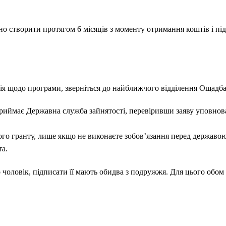
но створити протягом 6 місяців з моменту отримання коштів і пі
ія щодо програми, зверніться до найближчого відділення Ощадба
риймає Державна служба зайнятості, перевіривши заяву уповно
го гранту, лише якщо не виконаєте зобов’язання перед державою
та.
чоловік, підписати її мають обидва з подружжя. Для цього обом