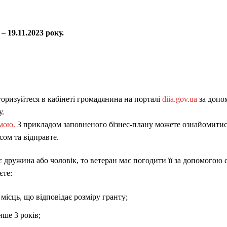
к –
19.11.2023 року.
торизуйтеся в кабінеті громадянина на порталі
diia.gov.ua
за допо
у.
мою.
З прикладом заповненого бізнес-плану можете ознайомити
ом та відправте.
є дружина або чоловік, то ветеран має погодити її за допомогою 
єте:
 місць, що відповідає розміру гранту;
нше 3 років;