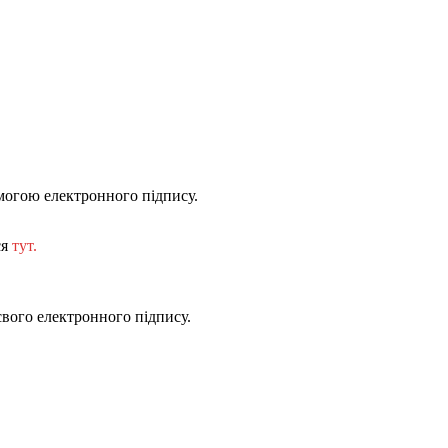
могою електронного підпису.
ся
тут.
свого електронного підпису.