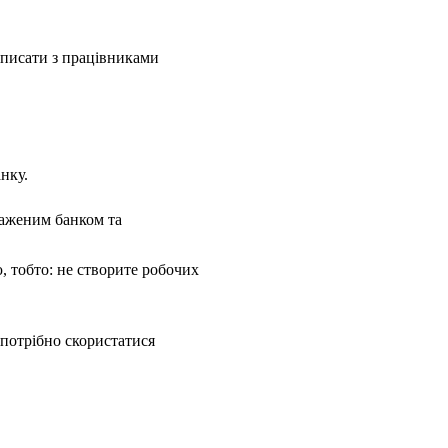
дписати з працівниками
нку.
важеним банком та
, тобто: не створите робочих
 потрібно скористатися