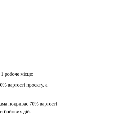
1 робоче місце;
% вартості проєкту, а
ама покриває 70% вартості
ки бойових дій.