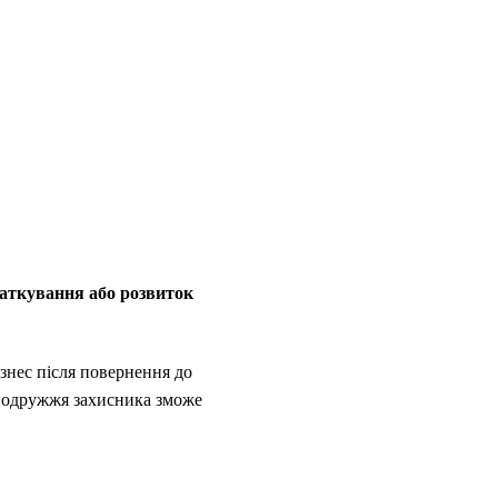
чаткування або розвиток
знес після повернення до
з подружжя захисника зможе