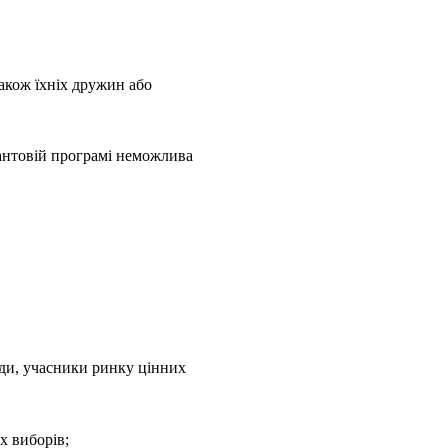
також їхніх дружин або
рантовій програмі неможлива
онди, учасники ринку цінних
х виборів;