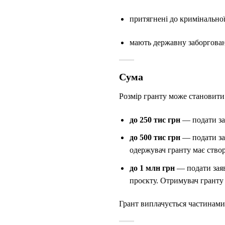
притягнені до кримінальної
мають державну заборгован
Сума
Розмір гранту може становити
до 250 тис грн
— подати за
до 500 тис грн
— подати зая
одержувач гранту має створ
до 1 млн грн
— подати заяв
проєкту. Отримувач гранту 
Грант виплачується частинами 