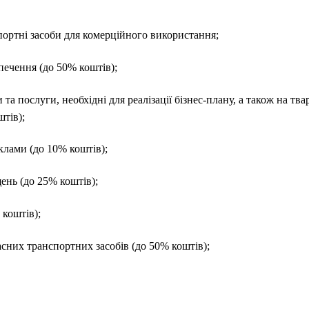
портні засоби для комерційного використання;
печення (до 50% коштів);
 та послуги, необхідні для реалізації бізнес-плану, а також на тв
тів);
клами (до 10% коштів);
нь (до 25% коштів);
 коштів);
асних транспортних засобів (до 50% коштів);