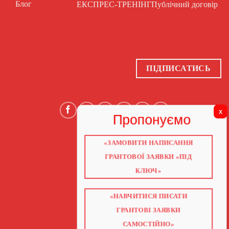
Блог
ЕКСПРЕС-ТРЕНІНГ
Публічний договір
ПІДПИСАТИСЬ
«ЗАМОВИТИ НАПИСАННЯ
ГОЛОВНА
ПРО НАС
ГРАНТОВОЇ ЗАЯВКИ «ПІД
ГРАНТИ 2026
ГРАНТИ ЄС
КЛЮЧ»
БЛОГ
ПОСЛУГИ
НАВЧАННЯ
КНИГИ
«НАВЧИТИСЯ ПИСАТИ
КОНТАКТИ
ВІДЕО ПРО ГРАНТИ
ГРАНТОВІ ЗАЯВКИ
САМОСТІЙНО»