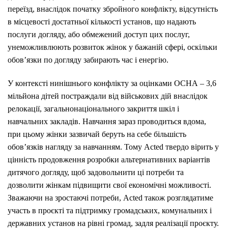
переїзд, внаслідок початку збройного конфлікту, відсутність
в місцевості достатньої кількості установ, що надають
послуги догляду, або обмежений доступ цих послуг,
унеможливлюють розвиток жінок у бажаній сфері, оскільки
обов’язки по догляду забирають час і енергію.
У контексті нинішнього конфлікту за оцінками
OCHA
– 3,6
мільйона дітей постраждали від військових дій внаслідок
релокації, загальнонаціонального закриття шкіл і
навчальних закладів. Навчання зараз проводиться вдома,
при цьому жінки зазвичай беруть на себе більшість
обов’язків нагляду за навчанням. Тому Acted твердо вірить у
цінність продовження розробки альтернативних варіантів
дитячого догляду, щоб задовольнити ці потреби та
дозволити жінкам підвищити свої економічні можливості.
Зважаючи на зростаючі потреби, Acted також розглядатиме
участь в проєкті та підтримку громадських, комунальних і
державних установ на рівні громад, задля реалізації проєкту.