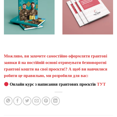
Можливо, ви захочете самостійно оформляти грантові
заявки й на постійній основі отримувати безповоротні
грантові кошти на свої проєкти!? А щоб ви навчилися
робити це правильно, ми розробили для вас:
Онлайн курс з написання грантових проєктів
ТУТ