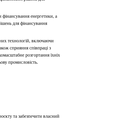
и фінансування енергетики, а
рішень для фінансування
йних технологій, включаючи
також сприяння співпраці з
комасштабне розгортання їхніх
ьову промисловість.
проєкту та забезпечити власний