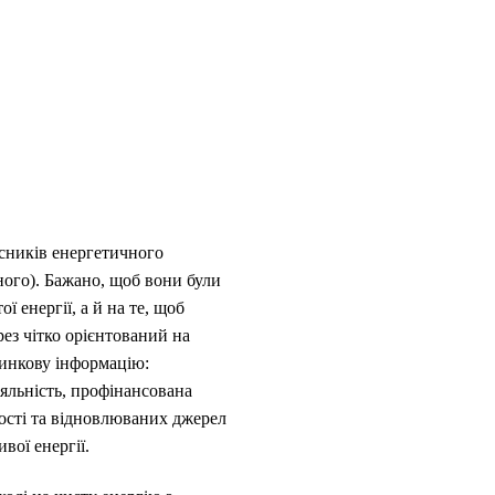
асників енергетичного
тного). Бажано, щоб вони були
 енергії, а й на те, щоб
рез чітко орієнтований на
ринкову інформацію:
іяльність, профінансована
ості та відновлюваних джерел
вої енергії.