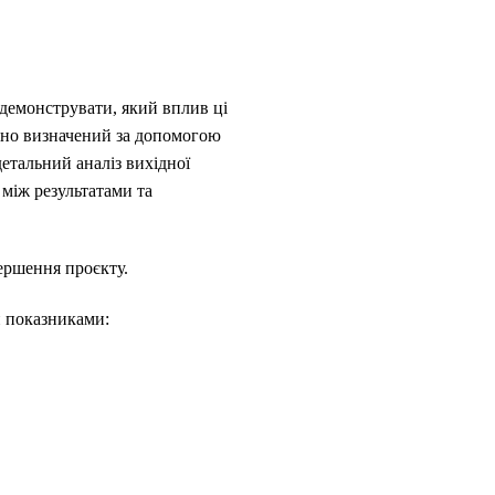
і демонструвати, який вплив ці
існо визначений за допомогою
детальний аналіз вихідної
 між результатами та
вершення проєкту.
и показниками: