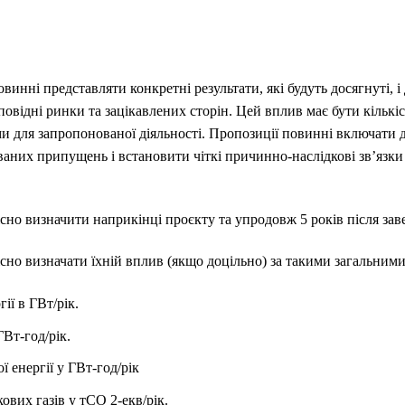
винні представляти конкретні результати, які будуть досягнуті, 
повідні ринки та зацікавлених сторін. Цей вплив має бути кільк
ми для запропонованої діяльності. Пропозиції повинні включати 
ваних припущень і встановити чіткі причинно-наслідкові зв’язки
кісно визначити наприкінці проєкту та упродовж 5 років після за
існо визначати їхній вплив (якщо доцільно) за такими загальним
ії в ГВт/рік.
ГВт-год/рік.
 енергії у ГВт-год/рік
вих газів у тCO 2-екв/рік.