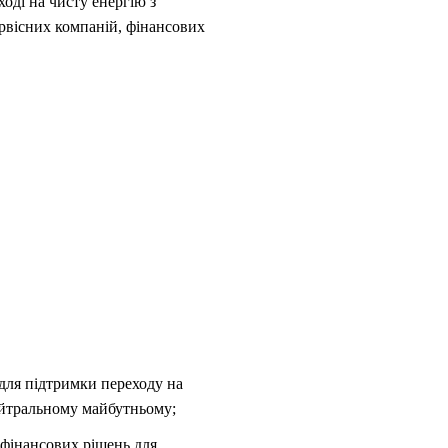
оді на чисту енергію з
ервісних компаній, фінансових
 для підтримки переходу на
ейтральному майбутньому;
 фінансових рішень для