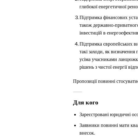
глибокої енергетичної ренов
Підтримка фінансових устан
також державно-приватного 
інвестицій в енергоефектив
Підтримка європейських ви
такі заходи, як визначення
усіма учасниками ланцюжкі
рішень з чистої енергії ві
Пропозиції повинні стосувати
Для кого
Зареєстровані юридичні осо
Заявники повинні мати квал
внесок.