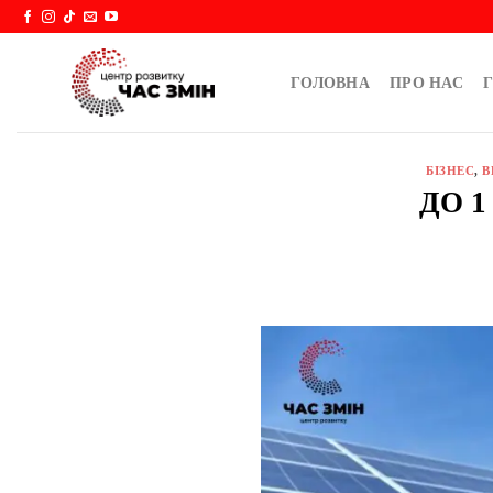
Skip
to
content
ГОЛОВНА
ПРО НАС
Г
БІЗНЕС
,
В
ДО 1