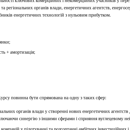
ьності ключових комерційних і некомерційних учасників у перех
 та регіональних органів влади, енергетичних агентств, енергос
бників енергетичних технологій з нульовим прибутком.
янки;
сть + амортизація;
курсу повинна бути спрямована на одну з таких сфер:
нальних органів влади у створенні нових енергетичних агентств
включаючи синергію з іншими сферами і сприяння вуглецевому н
компаній у пілотуванні та розгортанні амбітних інвестиційних і