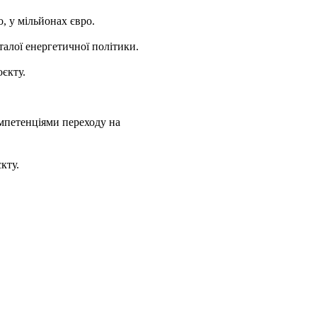
о, у мільйонах євро.
талої енергетичної політики.
оєкту.
омпетенціями переходу на
кту.