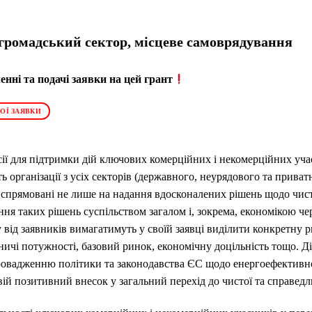
 громадський сектор, місцеве самоврядування
нні та подачі заявки на цей грант
ОЇ ЗАЯВКИ
сії для підтримки дій ключових комерційних і некомерційних уч
ть організації з усіх секторів (державного, неурядового та прива
спрямовані не лише на надання вдосконалених рішень щодо чистої
ня таких рішень суспільством загалом і, зокрема, економікою че
 від заявників вимагатимуть у своїй заявці виділити конкретну 
ичі потужності, базовий ринок, економічну доцільність тощо. Д
ровадженню політики та законодавства ЄС щодо енергоефективн
вій позитивний внесок у загальний перехід до чистої та справедли