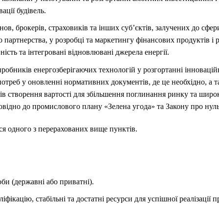
ації будівель.
ов, брокерів, страховиків та інших суб’єктів, залучених до сфер
партнерства, у розробці та маркетингу фінансових продуктів і 
ність та інтегровані відновлювані джерела енергії.
робників енергозберігаючих технологій у розгортанні інноваці
 потреб у оновленні нормативних документів, де це необхідно, а 
в створення вартості для збільшення поглинання ринку та широ
дповідно до промислового плану «Зелена угода» та Закону про нул
ся одного з перерахованих вище пунктів.
би (державні або приватні).
іфікацію, стабільні та достатні ресурси для успішної реалізації 