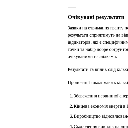
Очікувані результати
Заявки на отримання гранту по
результати сприятимуть на від
індикаторів, які є специфічни
точки та набір добре обґрунто
очікуваними наслідками.
Результати та вплив слід кіль
Пропозиції також мають кільк
Збереження первинної енерг
Кінцева економія енергії в 
Виробництво відновлюваної
Скорочення викидів парнико