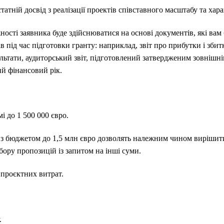
атній досвід з реалізації проектів співставного масштабу та хара
ості заявника буде здійснюватися на основі документів, які вам
в під час підготовки гранту: наприклад, звіт про прибутки і збит
зультати, аудиторський звіт, підготовлений затвердженим зовнішн
ий фінансовий рік.
і до 1 500 000 євро.
ї з бюджетом до 1,5 млн євро дозволять належним чином вирішити
бору пропозицій із запитом на інші суми.
 проєктних витрат.
.