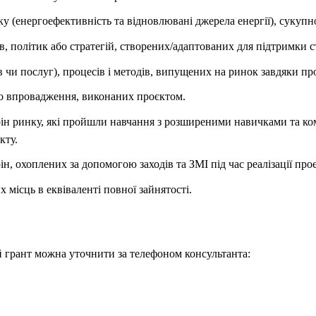
ку (енергоефективність та відновлювані джерела енергії), сукупн
ів, політик або стратегій, створених/адаптованих для підтримки с
в чи послуг), процесів і методів, випущених на ринок завдяки пр
го впровадження, виконаних проєктом.
орін ринку, які пройшли навчання з розширеними навичками та к
кту.
ін, охоплених за допомогою заходів та ЗМІ під час реалізації проє
 місць в еквіваленті повної зайнятості.
 грант можна уточнити за телефоном консультанта: