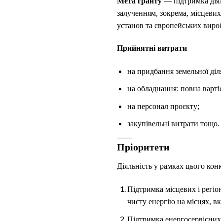
Мета гранту
— підтримка діял
залученням, зокрема, місцевих
установ та європейських виро
Прийнятні витрати
на придбання земельної діл
на обладнання: повна варті
на персонал проєкту;
закупівельні витрати тощо.
Пріоритети
Діяльність у рамках цього кон
Підтримка місцевих і регіо
чисту енергію на місцях, 
Підтримка енергосервісних 