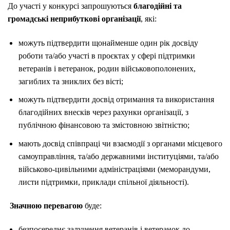
До участі у конкурсі запрошуються
благодійні та
громадські неприбуткові організації
, які:
можуть підтвердити щонайменше один рік досвіду
роботи та/або участі в проєктах у сфері підтримки
ветеранів і ветеранок, родин військовополонених,
загиблих та зниклих без вісті;
можуть підтвердити досвід отримання та використання
благодійних внесків через рахунки організації, з
публічною фінансовою та змістовною звітністю;
мають досвід співпраці чи взаємодії з органами місцевого
самоуправління, та/або державними інституціями, та/або
військово-цивільними адміністраціями (меморандуми,
листи підтримки, приклади спільної діяльності).
Значною перевагою
буде:
безпосереднє залучення ветеранів і ветеранок до