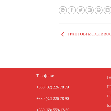
ГРАНТОВІ МОЖЛИВОС
Телефони:
Го
Г
+380 (32) 226 78 79
Г
+380 (32) 226 78 90
Бл
+380 (68) 559-13-60