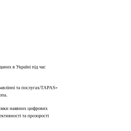
аних в Україні під час
равлінні та послугах/TAPAS»
опа.
римки наявних цифрових
ктивності та прозорості