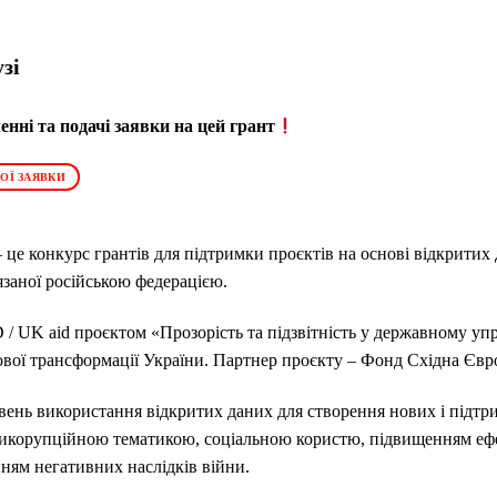
зі
нні та подачі заявки на цей грант
ОЇ ЗАЯВКИ
це конкурс грантів для підтримки проєктів на основі відкритих д
язаної російською федерацією.
/ UK aid проєктом «Прозорість та підзвітність у державному уп
ової трансформації України. Партнер проєкту – Фонд Східна Євр
вень використання відкритих даних для створення нових і підт
нтикорупційною тематикою, соціальною користю, підвищенням ефе
ням негативних наслідків війни.