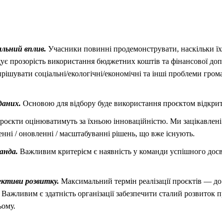
льний вплив.
Учасники повинні продемонструвати, наскільки їх
щує прозорість використання бюджетних коштів та фінансової до
рішувати соціальні/екологічні/економічні та інші проблеми грома
даних.
Основою для відбору буде використання проєктом відкри
оєкти оцінюватимуть за їхньою інноваційністю. Ми зацікавлені
енні / оновленні / масштабуванні рішень, що вже існують.
анда.
Важливим критерієм є наявність у команди успішного досві
пективи розвитку.
Максимальний термін реалізації проєктів — до
 Важливим є здатність організації забезпечити сталий розвиток п
ьому.