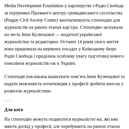
Media Development Foundation у партнерстві з Радіо Свобода
за підтримки Празького центру громадянського суспільства
(Prague Civil Society Centre) започатковують стипендію для
журналістів на ранніх етапах кар’єри. Стипендію заснували
на честь Інни Кузнецової — видатної української
журналістки та редакторки. Останні 14 років свого життя
вона працювала на керівних посадах у Київському бюро
Радіо Свобода і приділяла особливу увагу підготовці нового
покоління журналістів/-ок в Україні.
Стипендія покликана вшанувати пам’ять Інни Кузнецової та
надати можливість початківцям у професії зробити внесок у
розвиток журналістики.
Для кого
На стипендію можуть подаватися журналісти/-ки, які вже
мають досвід у професії, але перебувають на ранніх етапах