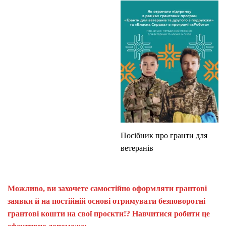
Посібник про гранти для
ветеранів
Можливо, ви захочете самостійно оформляти грантові
заявки й на постійній основі отримувати безповоротні
грантові кошти на свої проєкти!? Навчитися робити це