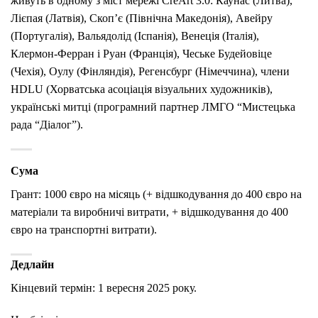
живуть в одному з міст мережі CreArt 3.0: Каунас (Литва),
Лієпая (Латвія), Скоп’є (Північна Македонія), Авейру
(Португалія), Вальядолід (Іспанія), Венеція (Італія),
Клермон-Ферран і Руан (Франція), Чеське Будейовіце
(Чехія), Оулу (Фінляндія), Регенсбург (Німеччина), члени
HDLU (Хорватська асоціація візуальних художників),
українські митці (програмний партнер ЛМГО “Мистецька
рада “Діалог”).
Сума
Грант: 1000 євро на місяць (+ відшкодування до 400 євро на
матеріали та виробничі витрати, + відшкодування до 400
євро на транспортні витрати).
Дедлайн
Кінцевий термін: 1 вересня 2025 року.