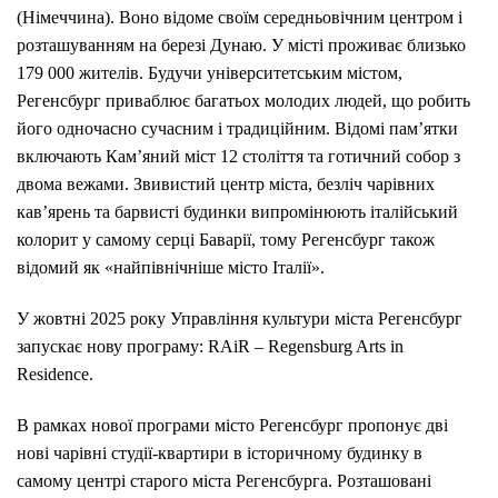
(Німеччина). Воно відоме своїм середньовічним центром і
розташуванням на березі Дунаю. У місті проживає близько
179 000 жителів. Будучи університетським містом,
Регенсбург приваблює багатьох молодих людей, що робить
його одночасно сучасним і традиційним. Відомі пам’ятки
включають Кам’яний міст 12 століття та готичний собор з
двома вежами. Звивистий центр міста, безліч чарівних
кав’ярень та барвисті будинки випромінюють італійський
колорит у самому серці Баварії, тому Регенсбург також
відомий як «найпівнічніше місто Італії».
У жовтні 2025 року Управління культури міста Регенсбург
запускає нову програму: RAiR – Regensburg Arts in
Residence.
В рамках нової програми місто Регенсбург пропонує дві
нові чарівні студії-квартири в історичному будинку в
самому центрі старого міста Регенсбурга. Розташовані