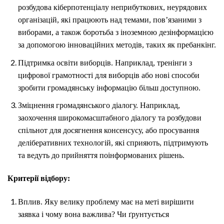
розбудова кіберпотенціалу неприбуткових, неурядових
організацій, які працюють над темами, пов’язаними з
виборами, а також боротьба з іноземною дезінформацією
за допомогою інноваційних методів, таких як пребанкінг.
Підтримка освіти виборців. Наприклад, тренінги з
цифрової грамотності для виборців або нові способи
зробити громадянську інформацію більш доступною.
Зміцнення громадянського діалогу. Наприклад,
заохочення широкомасштабного діалогу та розбудови
спільнот для досягнення консенсусу, або просування
деліберативних технологій, які сприяють, підтримують
та ведуть до прийняття поінформованих рішень.
Критерії відбору:
Вплив. Яку велику проблему має на меті вирішити
заявка і чому вона важлива? Чи ґрунтується