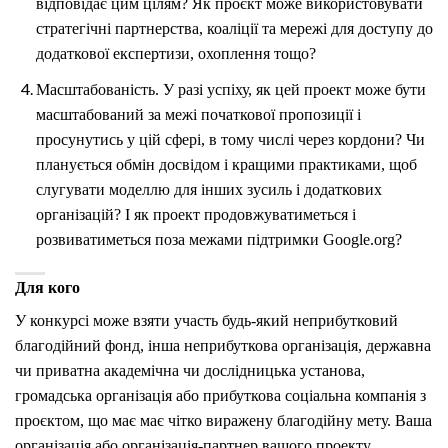
відповідає цим цілям? Як проєкт може використовувати
стратегічні партнерства, коаліції та мережі для доступу до
додаткової експертизи, охоплення тощо?
Масштабованість. У разі успіху, як цей проект може бути
масштабований за межі початкової пропозиції і
просунутись у цій сфері, в тому числі через кордони? Чи
планується обмін досвідом і кращими практиками, щоб
слугувати моделлю для інших зусиль і додаткових
організацій? І як проект продовжуватиметься і
розвиватиметься поза межами підтримки Google.org?
Для кого
У конкурсі може взяти участь будь-який неприбутковий
благодійний фонд, інша неприбуткова організація, державна
чи приватна академічна чи дослідницька установа,
громадська організація або прибуткова соціальна компанія з
проєктом, що має має чітко виражену благодійну мету. Ваша
організація або організація-партнер вашого проекту