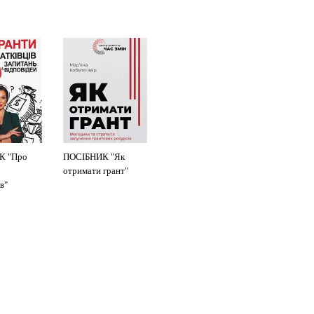
К "Про
ПОСІБНИК "Як
отримати грант"
в"