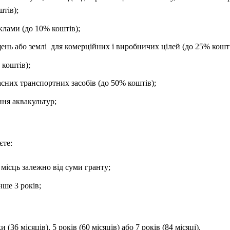
тів);
клами (до 10% коштів);
ень або землі
для комерційних і виробничих цілей
(до 25% кошті
 коштів);
асних транспортних засобів (до 50% коштів);
ння аквакультур;
єте:
 місць залежно від суми гранту;
нше 3 років;
 (36 місяців), 5 років (60 місяців) або 7 років (84 місяці).