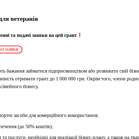
 для ветеранів
нні та подачі заявки на цей грант
ОЇ ЗАЯВКИ
ють бажання займатися підприємництвом або розвивати свій бізн
ивість отримати грант до 1 000 000 грн. Окрім того, члени род
сімейного бізнесу.
портні засоби для комерційного використання;
печення (до 50% коштів);
 та послуги, необхідні для реалізації бізнес-плану, а також на тв