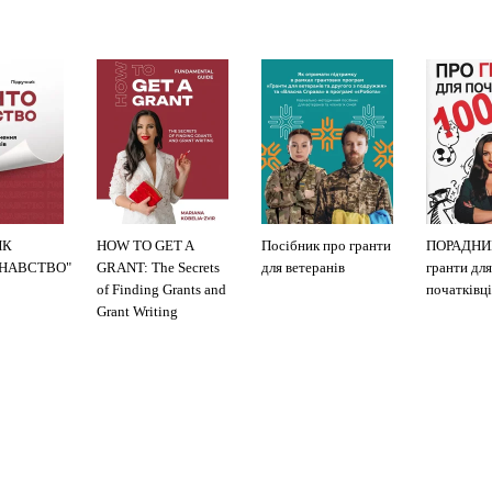
ИК
HOW TO GET A
Посібник про гранти
ПОРАДНИ
ЗНАВСТВО"
GRANT: The Secrets
для ветеранів
гранти для
of Finding Grants and
початківці
Grant Writing