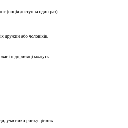
нт (опція доступна один раз).
ніх дружин або чоловіків,
ровані підприємці можуть
онди, учасники ринку цінних