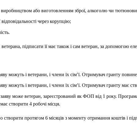
 виробництвом або виготовленням зброї, алкоголю чи тютюнови
 відповідальності через корупцію;
ість.
ветерана, підписати її має також і сам ветеран, за допомогою ел
яву можуть і ветерани, і члени їх сімʼї. Отримувач гранту повине
ву можуть і ветерани, і члени їх сімʼї. Отримувач гранту має ств
заяву може ветеран, зареєстрований як ФОП від 1 року. Програм
має створити 4 робочі місця.
о створити протягом 6 місяців з моменту отримання коштів і пі