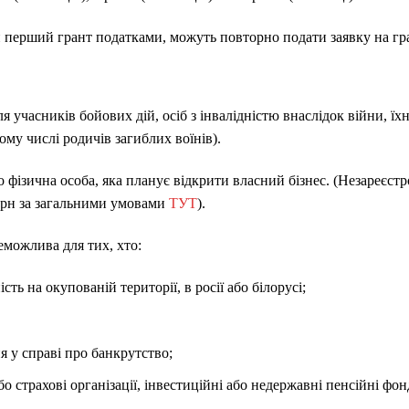
 перший грант податками, можуть повторно подати заявку на гра
 учасників бойових дій, осіб з інвалідністю внаслідок війни, їх
тому числі родичів загиблих воїнів).
фізична особа, яка планує відкрити власний бізнес. (Незареєст
 грн за загальними умовами
ТУТ
).
еможлива для тих, хто:
сть на окупованій території, в росії або білорусі;
 у справі про банкрутство;
бо страхові організації, інвестиційні або недержавні пенсійні ф