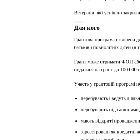
Ветерани, які успішно закрили
Для кого
Грантова програма створена для
батьків і повнолітніх дітей (в 
Грант може отримати ФОП або 
податися на грант до 100 000
Участь у грантовій програмі н
перебувають і ведуть діяльні
перебувають під санкціями;
мають відкриті провадження
зареєстровані як кредитні а
паперів та ломбарди;