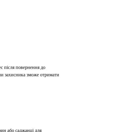
ес після повернення до
ини захисника зможе отримати
арин або саджанці для