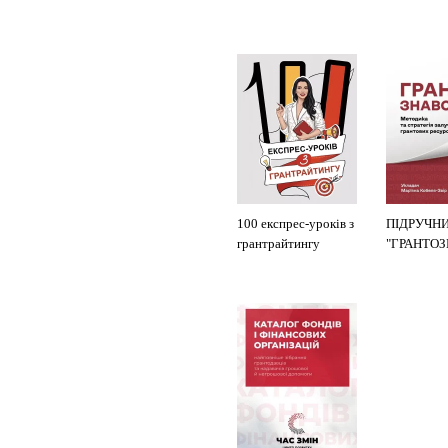
100 експрес-уроків з
ПІДРУЧН
грантрайтингу
"ГРАНТО