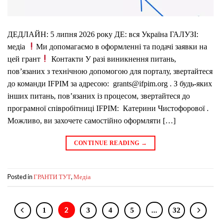
ДЕДЛАЙН: 5 липня 2026 року ДЕ: вся Україна ГАЛУЗІ:
медіа
Ми допомагаємо в оформленні та подачі заявки на
цей грант
Контакти У разі виникнення питань,
пов’язаних з технічною допомогою для порталу, звертайтеся
до команди IFPIM за адресою: grants@ifpim.org . З будь-яких
інших питань, пов’язаних із процесом, звертайтеся до
програмної співробітниці IFPIM: Катерини Чистофорової .
Можливо, ви захочете самостійно оформляти […]
CONTINUE READING
→
Posted in
,
ГРАНТИ ТУТ
Медіа
2
…
1
3
4
5
32