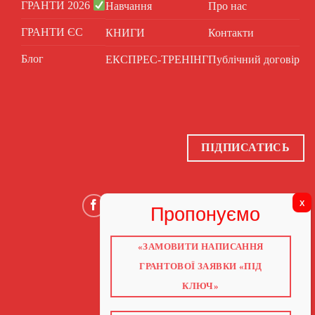
ГРАНТИ 2026
Навчання
Про нас
ГРАНТИ ЄС
КНИГИ
Контакти
Блог
ЕКСПРЕС-ТРЕНІНГ
Публічний договір
ПІДПИСАТИСЬ
«ЗАМОВИТИ НАПИСАННЯ
ГОЛОВНА
ПРО НАС
ГРАНТОВОЇ ЗАЯВКИ «ПІД
ГРАНТИ 2026
ГРАНТИ ЄС
КЛЮЧ»
БЛОГ
ПОСЛУГИ
НАВЧАННЯ