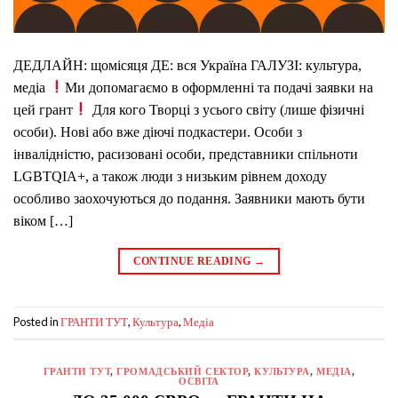
ДЕДЛАЙН: щомісяця ДЕ: вся Україна ГАЛУЗІ: культура,
медіа
Ми допомагаємо в оформленні та подачі заявки на
цей грант
Для кого Творці з усього світу (лише фізичні
особи). Нові або вже діючі подкастери. Особи з
інвалідністю, расизовані особи, представники спільноти
LGBTQIA+, а також люди з низьким рівнем доходу
особливо заохочуються до подання. Заявники мають бути
віком […]
CONTINUE READING
→
Posted in
,
,
ГРАНТИ ТУТ
Культура
Медіа
ГРАНТИ ТУТ
,
ГРОМАДСЬКИЙ СЕКТОР
,
КУЛЬТУРА
,
МЕДІА
,
ОСВІТА