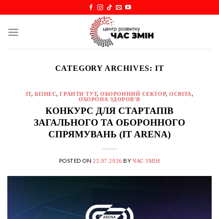
Skip
to
content
CATEGORY ARCHIVES:
IT
IT
,
БІЗНЕС
,
ГРАНТИ ТУТ
,
ОБОРОННИЙ СЕКТОР
,
ОСВІТА
,
ОХОРОНА ЗДОРОВ’Я
КОНКУРС ДЛЯ СТАРТАПІВ
ЗАГАЛЬНОГО ТА ОБОРОННОГО
СПРЯМУВАНЬ (IT ARENA)
POSTED ON
BY
22.07.2026
ЧАС ЗМІН