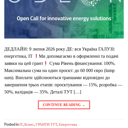
ДЕДЛАЙН: 9 липня 2026 року ДЕ: вся Україна ГАЛУЗІ:
енергетика, IT
Ми допомагаємо в оформленні та подачі
заявки на цей грант
Сума Рівень фінансування: 100%.
Максимальна сума на один проєкт: до 60 000 євро (lump
sum). Виплати здійснюються траншами відповідно до
завершення трьох етапів: проєктування — 15%, розробка —
50%, валідація — 35%. Деталі ТУТ […]
CONTINUE READING
→
Posted in
,
,
,
IT
Бізнес
ГРАНТИ ТУТ
Енергетика