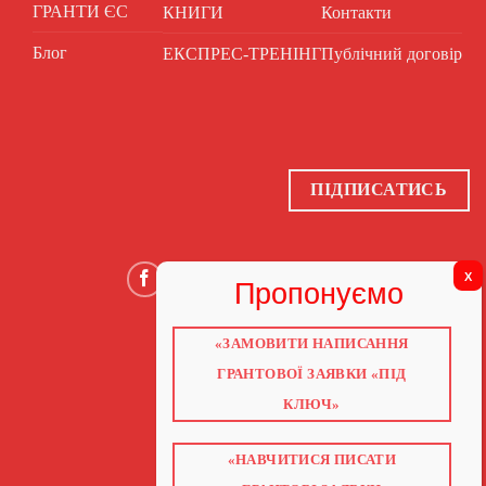
ГРАНТИ ЄС
КНИГИ
Контакти
Блог
ЕКСПРЕС-ТРЕНІНГ
Публічний договір
ПІДПИСАТИСЬ
«ЗАМОВИТИ НАПИСАННЯ
ГОЛОВНА
ПРО НАС
ГРАНТОВОЇ ЗАЯВКИ «ПІД
ГРАНТИ 2026
ГРАНТИ ЄС
КЛЮЧ»
БЛОГ
ПОСЛУГИ
НАВЧАННЯ
«НАВЧИТИСЯ ПИСАТИ
КНИГИ
КОНТАКТИ