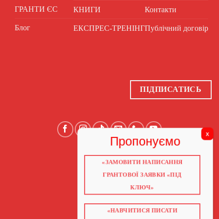
ГРАНТИ ЄС
КНИГИ
Контакти
Блог
ЕКСПРЕС-ТРЕНІНГ
Публічний договір
ПІДПИСАТИСЬ
«ЗАМОВИТИ НАПИСАННЯ
ГОЛОВНА
ПРО НАС
ГРАНТОВОЇ ЗАЯВКИ «ПІД
ГРАНТИ 2026
ГРАНТИ ЄС
КЛЮЧ»
БЛОГ
ПОСЛУГИ
НАВЧАННЯ
«НАВЧИТИСЯ ПИСАТИ
КНИГИ
КОНТАКТИ