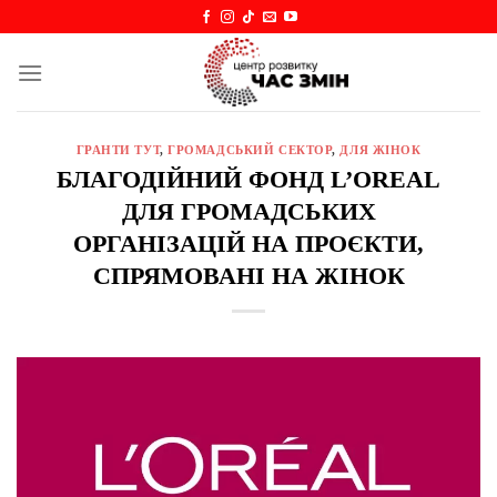
Skip
to
content
ГРАНТИ ТУТ
,
ГРОМАДСЬКИЙ СЕКТОР
,
ДЛЯ ЖІНОК
БЛАГОДІЙНИЙ ФОНД L’OREAL
ДЛЯ ГРОМАДСЬКИХ
ОРГАНІЗАЦІЙ НА ПРОЄКТИ,
СПРЯМОВАНІ НА ЖІНОК