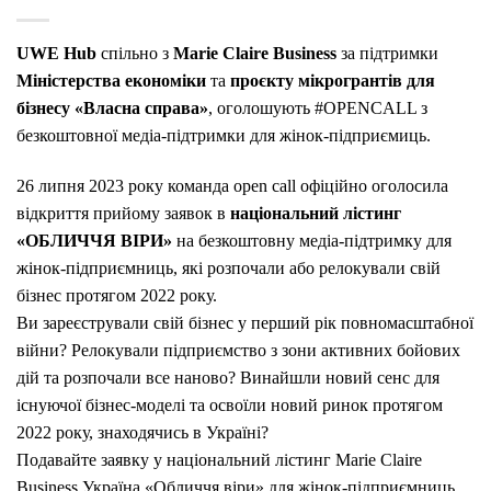
UWE Hub
спільно з
Marie Claire Business
за підтримки
Міністерства економіки
та
проєкту мікрогрантів для
бізнесу «Власна справа»
, оголошують #OPENCALL з
безкоштовної медіа-підтримки для жінок-підприємиць.
26 липня 2023 року команда open call офіційно оголосила
відкриття прийому заявок в
національний лістинг
«ОБЛИЧЧЯ ВІРИ»
на безкоштовну медіа-підтримку для
жінок-підприємниць, які розпочали або релокували свій
бізнес протягом 2022 року.
Ви зареєстрували свій бізнес у перший рік повномасштабної
війни? Релокували підприємство з зони активних бойових
дій та розпочали все наново? Винайшли новий сенс для
існуючої бізнес-моделі та освоїли новий ринок протягом
2022 року, знаходячись в Україні?
Подавайте заявку у національний лістинг Marie Claire
Business Україна «Обличчя віри» для жінок-підприємниць,