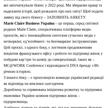
які започаткували бізнес у 2022 році. Ми збираємо кращі та
надихаючі історії, щоб розказати про них світу! Щоб подати
заявку від свого бізнесу – ЗАПОВНІТЬ АНКЕТУ.
Marie Claire Business Україна
– це перша, серед світової
родини Marie Claire, спеціалізована платформа медіа-
проєктів, які є інноваційним синтезом сучасних медіа з
нетворкінг, ед’ютеймент- та бенчмаркінг інструментами.
Цей проєкт, з одного боку, є логічним продовженням
ініціатив французького офісу з роботи по підтримці жінок у
побудові кар’єри та шляху до самореалізації, таких як –
MC@WORK Conference і відповідності DNA бренду з 80-
річною історією.
З іншого боку – є пропозицією команди української редакції
як відповідь на виклики сьогодення.
Дороблена та спрямована ініціатива розвитку та підтримки
економіки України шляхом підтримки жінок –
підприємниць.
Амбітних лідерок та лідерів, які, під час знищення, будують