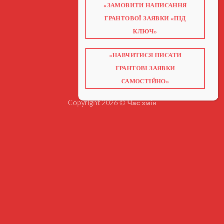
«ЗАМОВИТИ НАПИСАННЯ
ГОЛОВНА
ПРО НАС
ГРАНТОВОЇ ЗАЯВКИ «ПІД
ГРАНТИ 2026
ГРАНТИ ЄС
КЛЮЧ»
БЛОГ
ПОСЛУГИ
НАВЧАННЯ
КНИГИ
«НАВЧИТИСЯ ПИСАТИ
КОНТАКТИ
ГРАНТОВІ ЗАЯВКИ
ВІДЕО ПРО ГРАНТИ
САМОСТІЙНО»
Copyright 2026 ©
Час змін