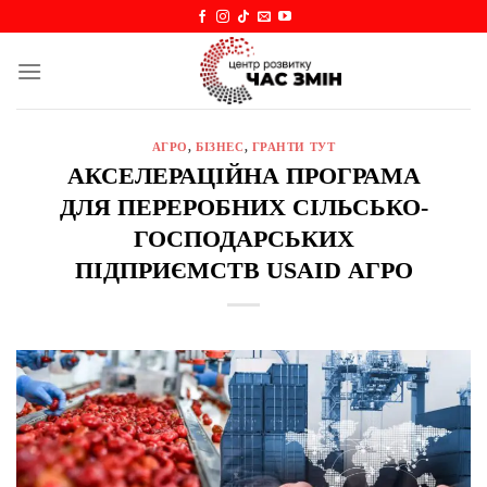
Skip
to
content
АГРО
,
БІЗНЕС
,
ГРАНТИ ТУТ
АКСЕЛЕРАЦІЙНА ПРОГРАМА
ДЛЯ ПЕРЕРОБНИХ СІЛЬСЬКО-
ГОСПОДАРСЬКИХ
ПІДПРИЄМСТВ USAID АГРО