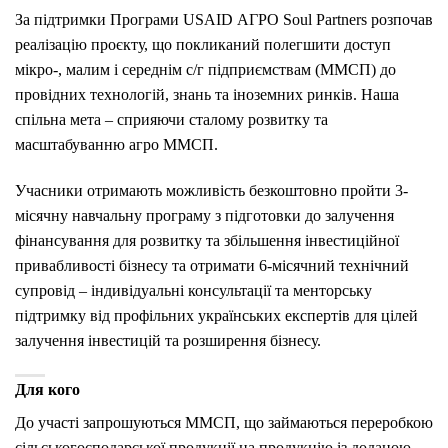
За підтримки Програми USAID АГРО
Soul Partners
розпочав
реалізацію проєкту, що покликаний полегшити доступ
мікро-, малим і середнім с/г підприємствам (ММСП) до
провідних технологій, знань та іноземних ринків. Наша
спільна мета – сприяючи сталому розвитку та
масштабуванню агро ММСП.
Учасники отримають можливість безкоштовно пройти 3-
місячну навчальну програму з підготовки до залучення
фінансування для розвитку та збільшення інвестиційної
привабливості бізнесу та отримати 6-місячний технічний
супровід – індивідуальні консультації та менторську
підтримку від профільних українських експертів для цілей
залучення інвестицій та розширення бізнесу.
Для кого
До участі запрошуються ММСП, що займаються переробкою
сільськогосподарської продукції на продукцію із доданою