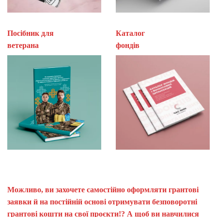
Посібник для
Каталог
ветерана
фон
Можливо, ви захочете самостійно оформляти грантові
заявки й на постійній основі отримувати безповоротні
грантові кошти на свої проєкти!? А щоб ви навчилися