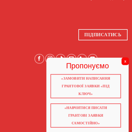
ПІДПИСАТИСЬ
«ЗАМОВИТИ НАПИСАННЯ
ГОЛОВНА
ПРО НАС
ГРАНТОВОЇ ЗАЯВКИ «ПІД
ГРАНТИ 2026
ГРАНТИ ЄС
КЛЮЧ»
БЛОГ
ПОСЛУГИ
НАВЧАННЯ
«НАВЧИТИСЯ ПИСАТИ
КНИГИ
КОНТАКТИ
ГРАНТОВІ ЗАЯВКИ
ВІДЕО ПРО ГРАНТИ
САМОСТІЙНО»