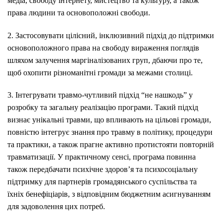
медіа, свободу інтернету, мистецтво та культуру, а також
права людини та основоположні свободи.
2. Застосовувати цілісний, інклюзивний підхід до підтримки
основоположного права на свободу вираження поглядів
шляхом залучення маргіналізованих груп, дбаючи про те,
щоб охопити різноманітні громади за межами столиці.
3. Інтегрувати травмо-чутливий підхід “не нашкодь” у
розробку та загальну реалізацію програми. Такий підхід
визнає унікальні травми, що впливають на цільові громади,
повністю інтегрує знання про травму в політику, процедури
та практики, а також прагне активно протистояти повторній
травматизації. У практичному сенсі, програма повинна
також передбачати психічне здоров’я та психосоціальну
підтримку для партнерів громадянського суспільства та
їхніх бенефіціарів, з відповідним бюджетним асигнуванням
для задоволення цих потреб.