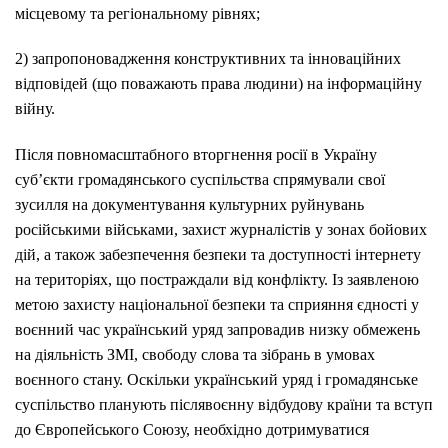
місцевому та регіональному рівнях;
2) запропоновадження конструктивних та інноваційних
відповідей (що поважають права людини) на інформаційну
війну.
Після повномасштабного вторгнення росії в Україну
суб’єкти громадянського суспільства спрямували свої
зусилля на документування культурних руйнувань
російськими військами, захист журналістів у зонах бойових
дій, а також забезпечення безпеки та доступності інтернету
на територіях, що постраждали від конфлікту. Із заявленою
метою захисту національної безпеки та сприяння єдності у
воєнний час український уряд запровадив низку обмежень
на діяльність ЗМІ, свободу слова та зібрань в умовах
воєнного стану. Оскільки український уряд і громадянське
суспільство планують післявоєнну відбудову країни та вступ
до Європейського Союзу, необхідно дотримуватися