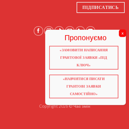
ПІДПИСАТИСЬ
«ЗАМОВИТИ НАПИСАННЯ
ГОЛОВНА
ПРО НАС
ГРАНТОВОЇ ЗАЯВКИ «ПІД
ГРАНТИ 2026
ГРАНТИ ЄС
КЛЮЧ»
БЛОГ
ПОСЛУГИ
НАВЧАННЯ
КНИГИ
«НАВЧИТИСЯ ПИСАТИ
КОНТАКТИ
ГРАНТОВІ ЗАЯВКИ
ВІДЕО ПРО ГРАНТИ
САМОСТІЙНО»
Copyright 2026 ©
Час змін