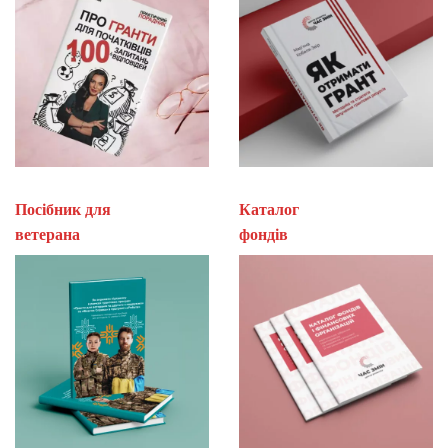
Посібник для
Каталог
ветерана
фон