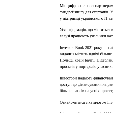
Мінцифра спільно з партнерам
фандрейзингу для стартапів. У
у підтримці українського IT-се
Уся інформація, що міститься в
галузі працюють учасники ката
Investors Book 2021 року — н
видання містить вдвічі більше
Польщі, країн Балтії, Нідерлан
проєктів у портфоліо учасник
Інвестори надають фінансування
доступ до фінансування на ра
більше шансів на успіх проєкту
Ознайомитися з каталогом Inv