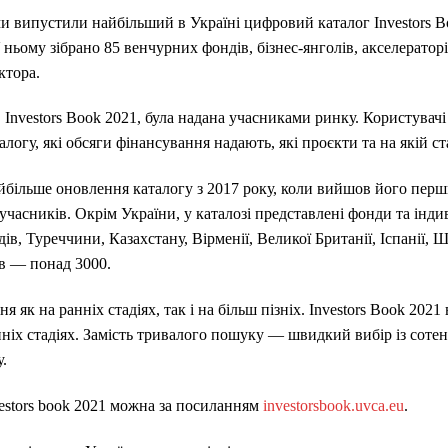
и випустили найбільший в Україні цифровий каталог Investors 
 ньому зібрано 85 венчурних фондів, бізнес-янголів, акселераторі
ктора.
 Investors Book 2021, була надана учасниками ринку. Користувачі 
логу, які обсяги фінансування надають, які проєкти та на якій ст
айбільше оновлення каталогу з 2017 року, коли вийшов його пе
 учасників. Окрім України, у каталозі представлені фонди та інди
дів, Туреччини, Казахстану, Вірменії, Великої Британії, Іспанії, 
ів — понад 3000.
 як на ранніх стадіях, так і на більш пізніх. Investors Book 2021
нніх стадіях. Замість тривалого пошуку — швидкий вибір із соте
.
estors book 2021 можна за посиланням
investorsbook.uvca.eu
.