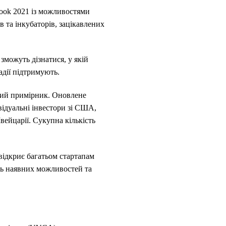
Book 2021 із можливостями
в та інкубаторів, зацікавлених
зможуть дізнатися, у якій
адії підтримують.
рший примірник. Оновлене
відуальні інвестори зі США,
Швейцарії. Сукупна кількість
 відкриє багатьом стартапам
нь наявних можливостей та