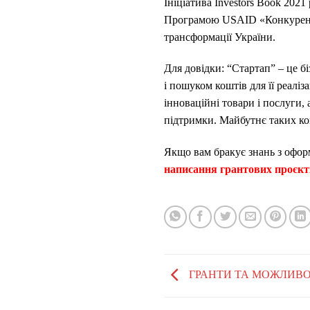
Ініціатива Investors Book 202
Програмою USAID «Конкуренто
трансформації України.
Для довідки: “Стартап” – це бі
і пошуком коштів для її реалі
інноваційні товари і послуги, 
підтримки. Майбутнє таких ко
Якщо вам бракує знань з офор
написання грантових проєк
ГРАНТИ ТА МОЖЛИВОСТ