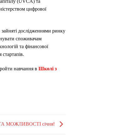
 капіталу (UVCA) та
ністерством цифрової
ки зайняті дослідженнями ринку
понувати споживачам
хнологій та фінансової
 стартапів.
пройти навчання в
Школі з
ТА МОЖЛИВОСТІ січня!