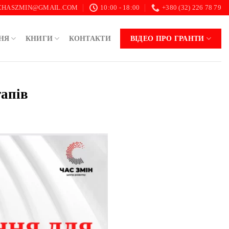
.CHASZMIN@GMAIL.COM
10:00 - 18:00
+380 (32) 226 78 79
НЯ
КНИГИ
КОНТАКТИ
ВІДЕО ПРО ГРАНТИ
тапів