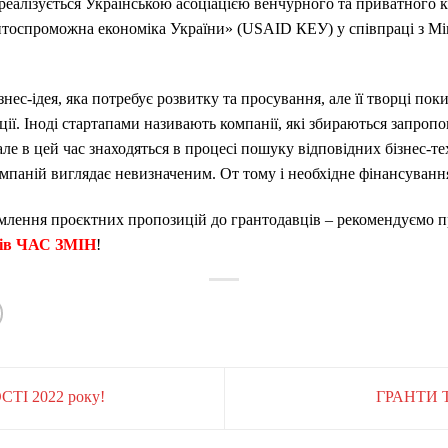
1 реалізується Українською асоціацією венчурного та приватного
спроможна економіка України» (USAID КЕУ) у співпраці з Мі
знес-ідея, яка потребує розвитку та просування, але її творці по
зації. Іноді стартапами називають компанії, які збираються запро
але в цей час знаходяться в процесі пошуку відповідних бізнес-те
мпаній виглядає невизначеним. От тому і необхідне фінансування
млення проєктних пропозицій до грантодавців – рекомендуємо 
тів ЧАС ЗМІН
!
І 2022 року!
ГРАНТИ 