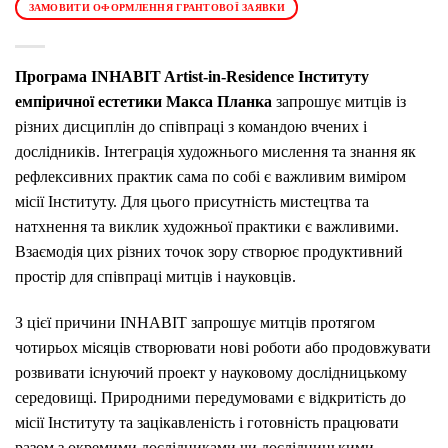
ЗАМОВИТИ ОФОРМЛЕННЯ ГРАНТОВОЇ ЗАЯВКИ
Програма INHABIT Artist-in-Residence
Інституту
емпіричної естетики Макса Планка
запрошує митців із
різних дисциплін до співпраці з командою вчених і
дослідників.
Інтеграція художнього мислення та знання як
рефлексивних практик сама по собі є важливим виміром
місії Інституту.
Для цього присутність мистецтва та
натхнення та виклик художньої практики є важливими.
Взаємодія цих різних точок зору створює продуктивний
простір для співпраці митців і науковців.
З цієї причини INHABIT запрошує митців протягом
чотирьох місяців створювати нові роботи або продовжувати
розвивати існуючий проект у науковому дослідницькому
середовищі.
Природними передумовами є відкритість до
місії Інституту та зацікавленість і готовність працювати
разом з окремими дослідниками чи дослідницькими