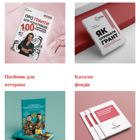
Посібник для
Каталог
ветерана
фон