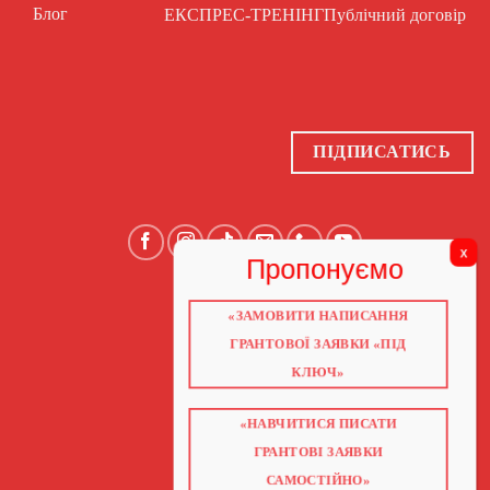
Блог
ЕКСПРЕС-ТРЕНІНГ
Публічний договір
ПІДПИСАТИСЬ
«ЗАМОВИТИ НАПИСАННЯ
ГОЛОВНА
ПРО НАС
ГРАНТОВОЇ ЗАЯВКИ «ПІД
ГРАНТИ 2026
ГРАНТИ ЄС
КЛЮЧ»
БЛОГ
ПОСЛУГИ
НАВЧАННЯ
«НАВЧИТИСЯ ПИСАТИ
КНИГИ
КОНТАКТИ
ГРАНТОВІ ЗАЯВКИ
ВІДЕО ПРО ГРАНТИ
САМОСТІЙНО»