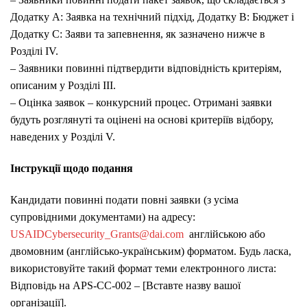
Додатку A: Заявка на технічний підхід, Додатку B: Бюджет і
Додатку C: Заяви та запевнення, як зазначено нижче в
Розділі IV.
– Заявники повинні підтвердити відповідність критеріям,
описаним у Розділі III.
– Оцінка заявок – конкурсний процес. Отримані заявки
будуть розглянуті та оцінені на основі критеріїв відбору,
наведених у Розділі V.
Інструкції щодо подання
Кандидати повинні подати повні заявки (з усіма
супровідними документами) на адресу:
USAIDCybersecurity_Grants@dai.com
англійською або
двомовним (англійсько-українським) форматом.
Будь ласка,
використовуйте такий формат теми електронного листа:
Відповідь на APS-CC-002 – [Вставте назву вашої
організації]
.