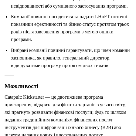
невідповідності або сумнівного застосування програми.
Компанії повинні погодитися та надати LHoFT поточні
показники ефективності та бізнес-статус протягом трьох
років після завершення програми з метою оцінки
програми.
Вибрані компанії повинні гарантувати, що член команди-
засновника, як правило, генеральний директор,
відвідуватиме програму протягом двох тижнів.
Можливості
Catapult: Kickstarter — це двотижнева програма
прискорення, відкрита для фінтех-стартапів з усього світу,
які прагнуть розвивати фінансові послуги;
будь то шляхом
надання традиційним компаніям фінансових послуг
інструментів для цифровізації їхнього бізнесу (B2B) або
шляхом надання нових і вдосконалених послуг