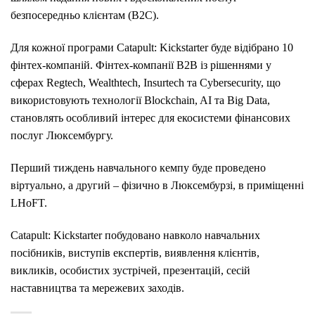
безпосередньо клієнтам (B2C).
Для кожної програми Catapult: Kickstarter буде відібрано 10
фінтех-компаній.
Фінтех-компанії B2B із рішеннями у
сферах Regtech, Wealthtech, Insurtech та Cybersecurity, що
використовують технології Blockchain, AI та Big Data,
становлять особливий інтерес для екосистеми фінансових
послуг Люксембургу.
Перший тиждень навчального кемпу буде проведено
віртуально, а другий – фізично в Люксембурзі, в приміщенні
LHoFT.
Catapult: Kickstarter побудовано навколо навчальних
посібників, виступів експертів, виявлення клієнтів,
викликів, особистих зустрічей, презентацій, сесій
наставництва та мережевих заходів.