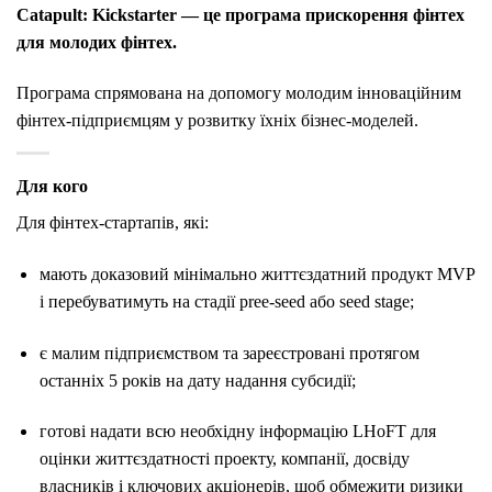
Catapult: Kickstarter — це програма прискорення фінтех
для молодих фінтех.
Програма спрямована на допомогу молодим інноваційним
фінтех-підприємцям у розвитку їхніх бізнес-моделей.
Для кого
Для фінтех-стартапів, які:
мають доказовий мінімально життєздатний продукт MVP
і перебуватимуть на стадії pree-seed або seed stage;
є малим підприємством та зареєстровані протягом
останніх 5 років на дату надання субсидії;
готові надати всю необхідну інформацію LHoFT для
оцінки життєздатності проекту, компанії, досвіду
власників і ключових акціонерів, щоб обмежити ризики