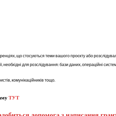
ференціях, що стосуються теми вашого проєкту або розслідува
ї, необхідні для розслідування: бази даних, операційні систе
ристів, комунікаційників тощо.
раму
ТУТ
добиться допомога з написання грант