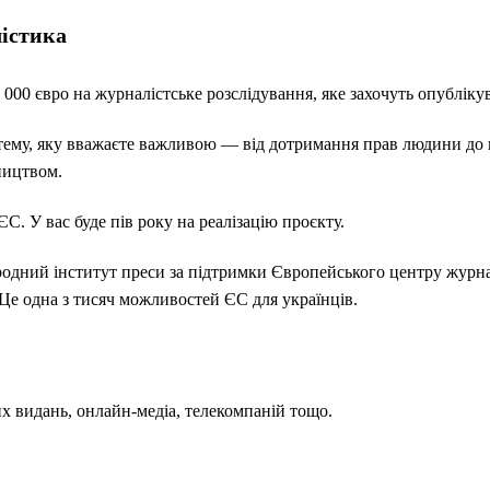
істика
000 євро на журналістське розслідування, яке захочуть опублікув
 тему, яку вважаєте важливою — від дотримання прав людини до 
бництвом.
ЄС. У вас буде пів року на реалізацію проєкту.
одний інститут преси за підтримки Європейського центру журна
Це одна з тисяч можливостей ЄС для українців.
х видань, онлайн-медіа, телекомпаній тощо.