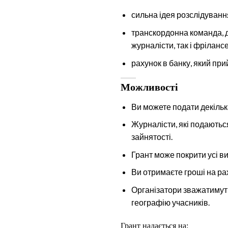
сильна ідея розслідуванн
транскордонна команда, д
журналісти, так і фріланс
рахунок в банку, який пр
Можливості
Ви можете подати декільк
Журналісти, які подаютьс
зайнятості.
Грант може покрити усі в
Ви отримаєте гроші на ра
Організатори зважатимуть 
географію учасників.
Грант надається на: