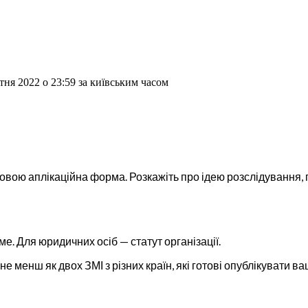
тня 2022 о 23:59 за київським часом
вою аплікаційна форма. Розкажіть про ідею розслідування, г
е. Для юридичних осіб — статут організації.
е менш як двох ЗМІ з різних країн, які готові опублікувати в