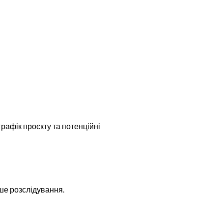
рафік проєкту та потенційні
аше розслідування.