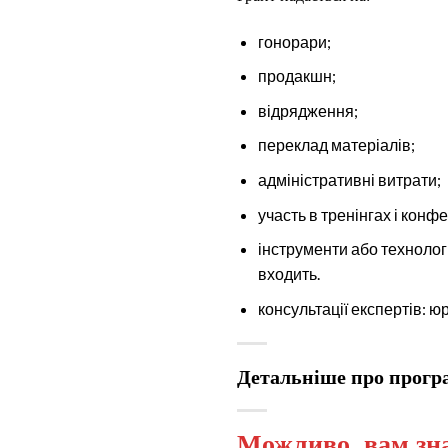
гонорари;
продакшн;
відрядження;
переклад матеріалів;
адміністративні витрати;
участь в тренінгах і кон
інструменти або технологі
входить.
консультації експертів: ю
Детальніше про прог
Можливо, вам зна