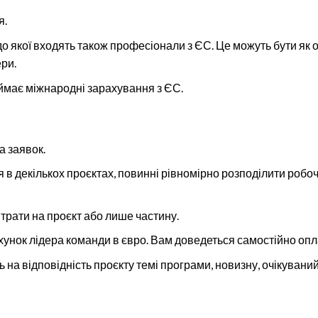
я.
о якої входять також професіонали з ЄС. Це можуть бути як
ери.
иймає міжнародні зарахування з ЄС.
а заявок.
я в декількох проєктах, повинні рівномірно розподілити робо
итрати на проєкт або лише частину.
хунок лідера команди в євро. Вам доведеться самостійно опла
на відповідність проєкту темі програми, новизну, очікуваний