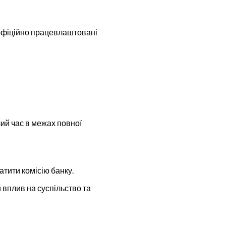
 офіційно працевлаштовані
чий час в межах повної
тити комісію банку.
 вплив на суспільство та