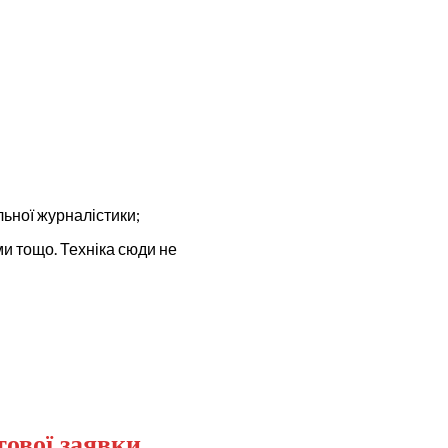
льної журналістики;
ми тощо. Техніка сюди не
ової заявки.