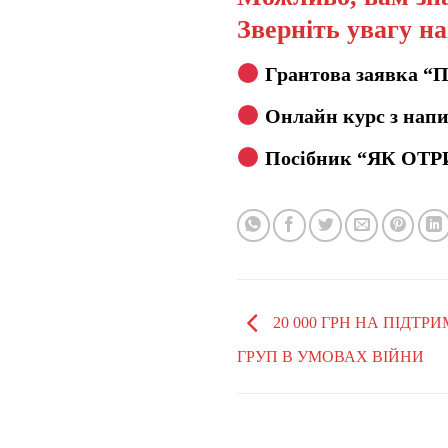
Зверніть увагу н
Грантова заявка “
Онлайн курс з напи
Посібник “ЯК ОТР
20 000 ГРН НА ПІДТР
ГРУП В УМОВАХ ВІЙНИ