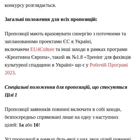
конкурсу розглядається.
Загальні положення для всіх пропозицій:
Пропозиції мають враховувати синергію з поточними та
запланованими проектами ЄС в Україні,
включаючи
EU4Culture
та інші заходи в рамках програми
«Креативна Європа», такий як №1.8 «Тренінг для фахівців
культурної спадщини в Україні» що є у
Робочій Програмі
2023
.
Спеціальні положення для пропозицій, що стосуються
Цілі 1
Пропозиції заявників повинні включати в собі заходи,
безпосередньо спрямовані лише на одну з наступних
цілей:
1а
або
1б
!
Усі пропозиції в рамках будь-якої з цих двох цілей повинні