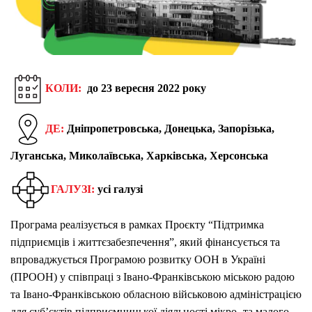
КОЛИ:
до 23 вересня 2022 року
ДЕ:
Дніпропетровська, Донецька, Запорізька,
Луганська, Миколаївська, Харківська, Херсонська
ГАЛУЗІ:
усі галузі
Програма реалізується в рамках Проєкту “Підтримка
підприємців і життєзабезпечення”, який фінансується та
впроваджується Програмою розвитку ООН в Україні
(ПРООН) у співпраці з Івано-Франківською міською радою
та Івано-Франківською обласною військовою адміністрацією
для суб’єктів підприємницької діяльності мікро- та малого