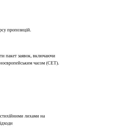
рсу пропозицій.
ати пакет заявок, включаючи
льноєвропейським часом (CET)
.
і стихійними лихами на
підходи