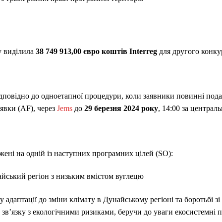
у виділила
38 749 913,00 євро коштів Interreg
для другого конку
ідповідно до одноетапної процедури, коли заявники повинні под
явки (AF), через
Jems
до
29 березня 2024 року
, 14:00 за центра
жені на одній із наступних
програмних цілей
(SO):
йський регіон з низьким вмістом вуглецю
 адаптації до зміни клімату в Дунайському регіоні та боротьбі з
 зв’язку з екологічними ризиками, беручи до уваги екосистемні 