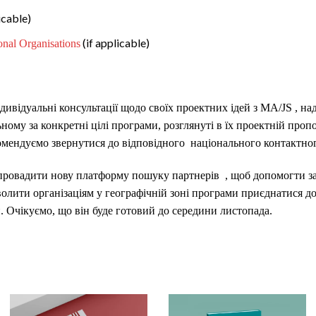
icable)
(if applicable)
onal Organisations
ивідуальні консультації щодо своїх проектних ідей з MA/JS , н
ьному за конкретні цілі програми, розглянуті в їх проектній проп
омендуємо звернутися до відповідного національного контактног
апровадити нову
платформу пошуку партнерів
, щоб допомогти з
волити організаціям у географічній зоні програми приєднатися до
й.
Очікуємо, що він буде готовий до середини листопада.