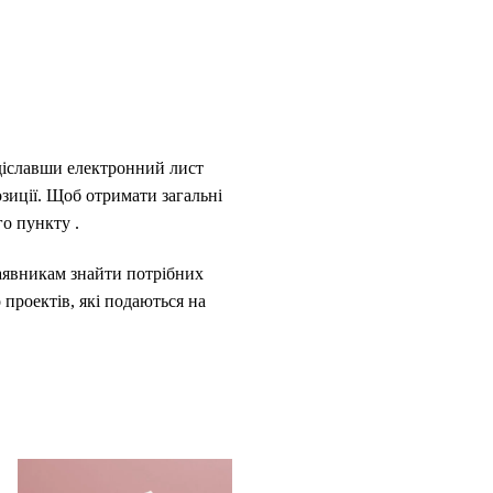
адіславши електронний лист
озиції. Щоб отримати загальні
о пункту .
аявникам знайти потрібних
 проектів, які подаються на