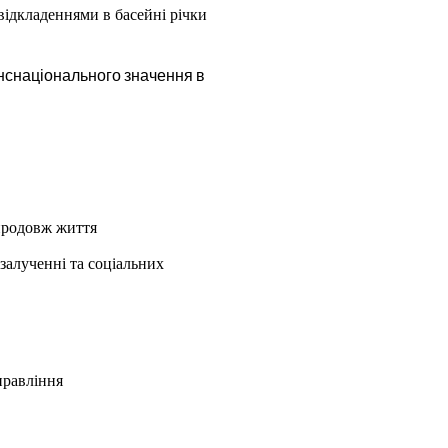
відкладеннями в басейні річки
анснаціонального значення в
впродовж життя
залученні та соціальних
правління