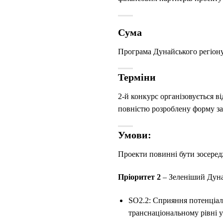
Сума
Програма Дунайського регіон
Терміни
2-й конкурс організовується в
повністю розроблену форму за
Умови:
Проекти повинні бути зосеред
Пріоритет 2
– Зеленіший Дуна
SO2.2: Сприяння потенціалу
транснаціональному рівні у