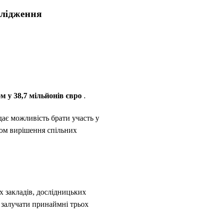
ослідження
м у 38,7 мільйонів євро
.
дає можливість брати участь у
хом вирішення спільних
х закладів, дослідницьких
є залучати принаймні трьох