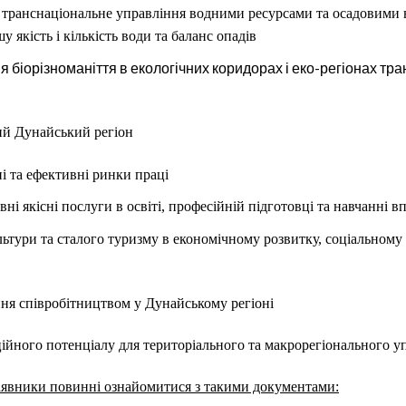
, транснаціональне управління водними ресурсами та осадовими 
 якість і кількість води та баланс опадів
я біорізноманіття в екологічних коридорах і еко-регіонах тр
ий Дунайський регіон
і та ефективні ринки праці
вні якісні послуги в освіті, професійній підготовці та навчанні 
ьтури та сталого туризму в економічному розвитку, соціальному 
ня співробітництвом у Дунайському регіоні
ійного потенціалу для територіального та макрорегіонального у
аявники повинні ознайомитися з такими документами: