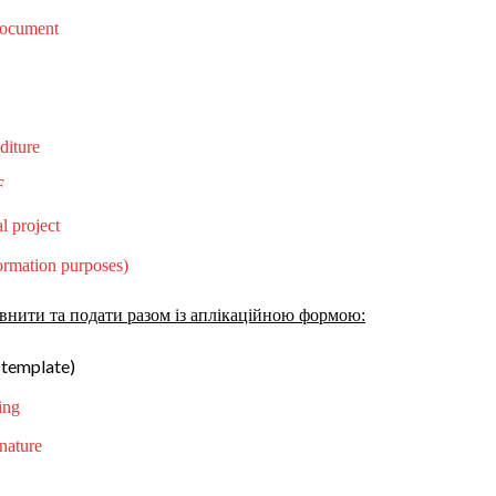
ocument
diture
F
l project
ormation purposes)
овнити та подати разом із аплікаційною формою:
template)
ing
nature