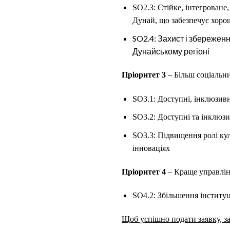
SO2.3: Стійке, інтегроване
Дунай, що забезпечує хорошу
SO2.4: Захист і збереженн
Дунайському регіоні
Пріоритет 3
– Більш соціальн
SO3.1: Доступні, інклюзивн
SO3.2: Доступні та інклюзи
SO3.3: Підвищення ролі кул
інноваціях
Пріоритет 4
– Краще управлін
SO4.2: Збільшення інституц
Щоб успішно подати заявку, з