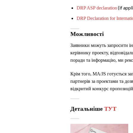
(if appl
DRP ASP declaration
DRP Declaration for Internati
Можливості
Заявники можуть запросити інд
керівнику проекту, відповідал
поради та інформацію, ми рек
Крім того, MA/JS готується з
партнерів за проектами та доз
відкритий конкурс пропозиці
Детальніше
ТУТ