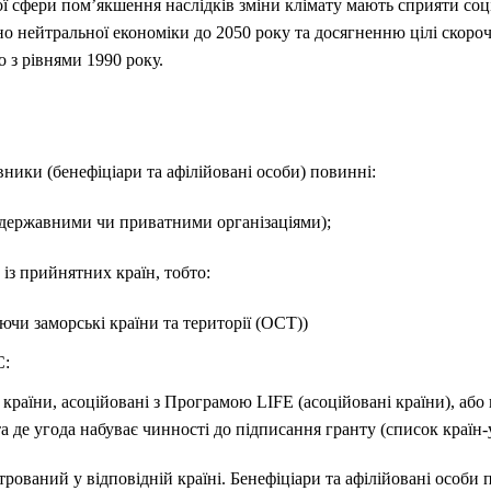
ї сфери пом’якшення наслідків зміни клімату мають сприяти соц
но нейтральної економіки до 2050 року та досягненню цілі скоро
з рівнями 1990 року.
ники (бенефіціари та афілійовані особи) повинні:
державними чи приватними організаціями);
 із прийнятних країн, тобто:
чи заморські країни та території (OCT))
С:
 країни, асоційовані з Програмою LIFE (асоційовані країни), або 
а де угода набуває чинності до підписання гранту (список країн
трований у відповідній країні.
Бенефіціари та афілійовані особи 