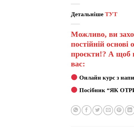
Детальніше
ТУТ
Можливо, ви захо
постійній основі 
проєкти!? А щоб 
вас:
Онлайн курс з напи
Посібник “ЯК ОТР