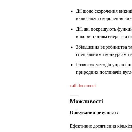
Дії щодо скорочення викиді
включаючи скорочення вико
Дії, які покращують функц
використанням енергії та п
Збільшення виробництва та
спеціальними конкурсами в 
Розвиток методів управлін
природних поглиначів вуг
call document
Можливості
Очікуваний результат:
Ефективне досягнення кількісн