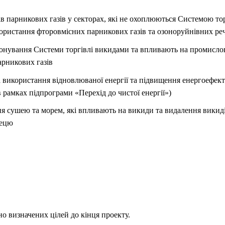
в парникових газів у секторах, які не охоплюються Системою то
ристання фторовмісних парникових газів та озоноруйнівних ре
іонування Системи торгівлі викидами та впливають на промисло
арникових газів
 використання відновлюваної енергії та підвищення енергоефект
рамках підпрограми «Перехід до чистої енергії»)
ня сушею та морем, які впливають на викиди та видалення викиді
лецю
о визначених цілей до кінця проекту.