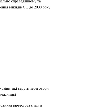
іально справедливому та
чення викидів ЄС до 2030 року
країни, які ведуть переговори
-учасниць)
повинні зареєструватися в