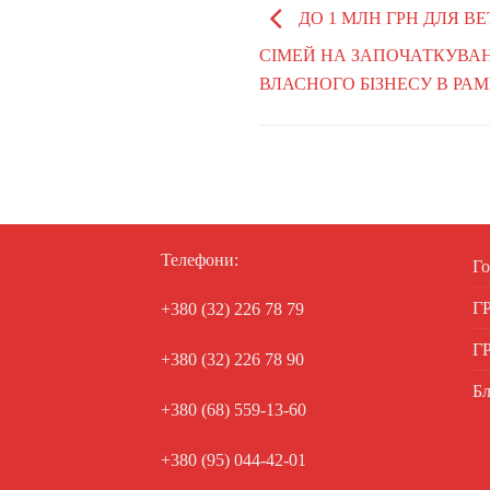
ДО 1 МЛН ГРН ДЛЯ ВЕ
СІМЕЙ НА ЗАПОЧАТКУВА
ВЛАСНОГО БІЗНЕСУ В РА
Телефони:
Го
Г
+380 (32) 226 78 79
Г
+380 (32) 226 78 90
Бл
+380 (68) 559-13-60
+380 (95) 044-42-01