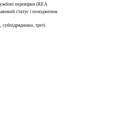
службою перевірки (REA
авовий статус і походження.
, субпідрядники, треті