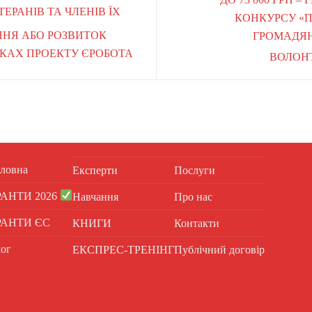
ТЕРАНІВ ТА ЧЛЕНІВ ЇХ
КОНКУРСУ «П
ННЯ АБО РОЗВИТОК
ГРОМАДЯН
МКАХ ПРОЕКТУ ЄРОБОТА
ВОЛОНТ
ловна
Експерти
Послуги
РАНТИ 2026
Навчання
Про нас
РАНТИ ЄС
КНИГИ
Контакти
ог
ЕКСПРЕС-ТРЕНІНГ
Публічний договір