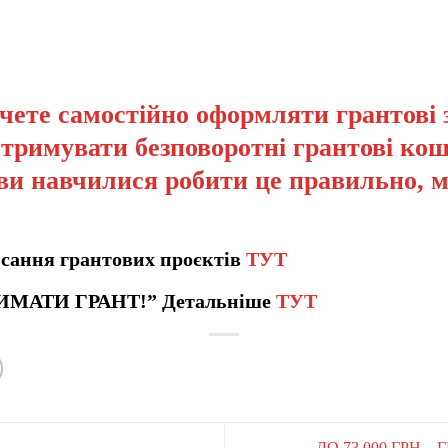
чете самостійно оформляти грантові 
отримувати безповоротні грантові кош
ви навчилися робити це правильно, 
сання грантових проєктів
ТУТ
ИМАТИ ГРАНТ!” Детальніше
ТУТ
ДО 73 000 ГРН –