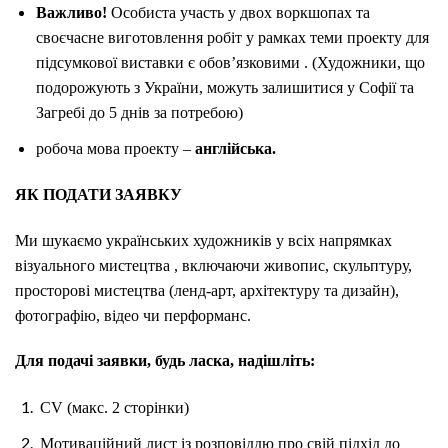
Важливо!
Особиста участь у двох воркшопах та
своєчасне виготовлення робіт у рамках теми проекту для
підсумкової виставки є
обов’язковими
. (Художники, що
подорожують з України, можуть залишитися у Софії та
Загребі до 5 днів за потребою)
робоча мова проекту –
англійська.
ЯК ПОДАТИ ЗАЯВКУ
Ми шукаємо
українських художників у всіх напрямках
візуального мистецтва
, включаючи живопис, скульптуру,
просторові мистецтва (ленд-арт, архітектуру та дизайн),
фотографію, відео чи перформанс.
Для подачі заявки, будь ласка, надішліть:
CV (макс. 2 сторінки)
Мотиваційний лист із розповіддю про свій підхід до