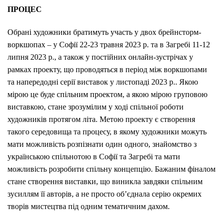
ПРОЦЕС
Обрані художники братимуть участь у двох брейнсторм-
воркшопах – у Софії 22-23 травня 2023 р. та в Загребі 11-12
липня 2023 р., а також у постійних онлайн-зустрічах у
рамках проекту, що проводяться в період між воркшопами
та напередодні серії виставок у листопаді 2023 р.. Якою
мірою це буде спільним проектом, а якою мірою груповою
виставкою, стане зрозумілим у ході спільної роботи
художників протягом літа. Метою проекту є створення
такого середовища та процесу, в якому художники можуть
мати можливість розпізнати один одного, знайомство з
українською спільнотою в Софії та Загребі та мати
можливість розробити спільну концепцію. Бажаним фіналом
стане створення виставки, що виникла завдяки спільним
зусиллям її авторів, а не просто об’єднала серію окремих
творів мистецтва під одним тематичним дахом.