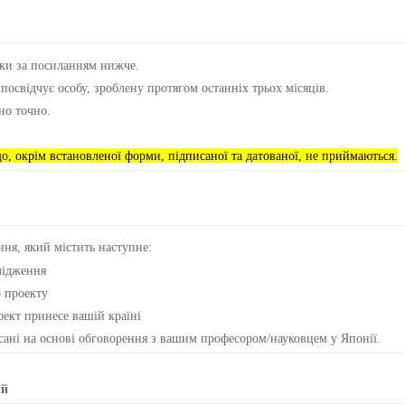
вки за посиланням нижче.
освідчує особу, зроблену протягом останніх трьох місяців.
но точно.
о, окрім встановленої форми, підписаної та датованої, не приймаються.
ння, який містить наступне:
слідження
о проекту
оект принесе вашій країні
писані на основі обговорення з вашим професором/науковцем у Японії.
ій