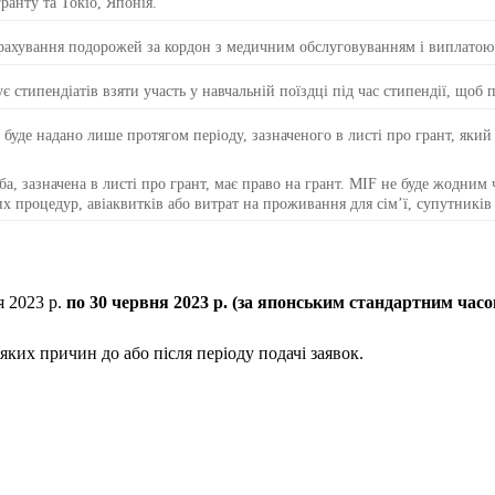
ранту та Токіо, Японія.
трахування подорожей за кордон з медичним обслуговуванням і виплатою 
 стипендіатів взяти участь у навчальній поїздці під час стипендії, щоб 
 буде надано лише протягом періоду, зазначеного в листі про грант, яки
ба, зазначена в листі про грант, має право на грант.
MIF не буде жодним 
х процедур, авіаквитків або витрат на проживання для сім’ї, супутників
я 2023 р.
по 30 червня 2023 р. (за японським стандартним часо
яких причин до або після періоду подачі заявок.