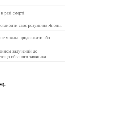
в разі смерті.
поглибити своє розуміння Японії.
й не можна продовжити або
чином залучений до
 тощо обраного заявника.
м).