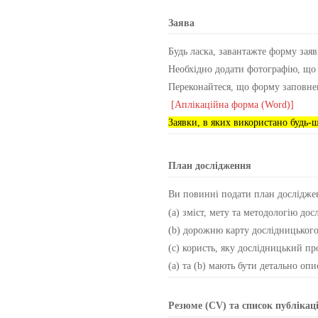
Заява
Будь ласка, завантажте форму зая
Необхідно додати фотографію, що п
Переконайтеся, що форму заповне
[Аплікаційна форма (Word)]
Заявки, в яких використано будь-щ
План дослідження
Ви повинні подати план дослідже
(a) зміст, мету та методологію до
(b) дорожню карту дослідницьког
(c) користь, яку дослідницький пр
(a) та (b) мають бути детально о
Резюме (CV) та список публікац