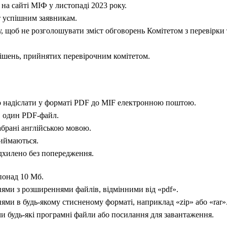
на сайті МІФ у листопаді 2023 року.
 успішним заявникам.
, щоб не розголошувати зміст обговорень Комітетом з перевірки
шень, прийнятих перевірочним комітетом.
о надіслати у форматі PDF до MIF електронною поштою.
в один PDF-файл.
абрані англійською мовою.
риймаються.
дхилено без попередження.
понад 10 Мб.
нями з розширеннями файлів, відмінними від «pdf».
ями в будь-якому стисненому форматі, наприклад «zip» або «rar»
и будь-які програмні файли або посилання для завантаження.