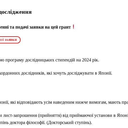
 дослідження
нні та подачі заявки на цей грант
ОЇ ЗАЯВКИ
ю програму дослідницьких стипендій на 2024 рік.
ордонних дослідників, які хочуть досліджувати в Японії.
онії, які відповідають усім наведеним нижче вимогам, мають пр
 лист-запрошення (прийняття) від приймаючої установи в Японі
інь доктора філософії. (Докторський ступінь).