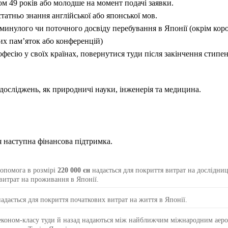
м 49 років або молодше на момент подачі заявки.
атньо знання англійської або японської мов.
минулого чи поточного досвіду перебування в Японії (окрім кор
их пам’яток або конференцій)
есію у своїх країнах, повернутися туди після закінчення стипен
досліджень, як природничі науки, інженерія та медицина.
 наступна фінансова підтримка.
опомога в розмірі
220 000 єн
надається для покриття витрат на дослідниц
 витрат на проживання в Японії.
адається для покриття початкових витрат на життя в Японії.
економ-класу туди й назад надаються між найближчим міжнародним аер