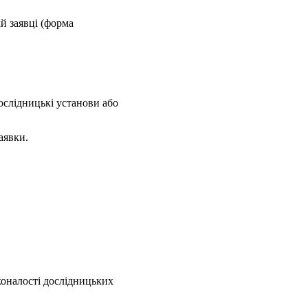
ій заявці (форма
ослідницькі установи або
аявки.
коналості дослідницьких