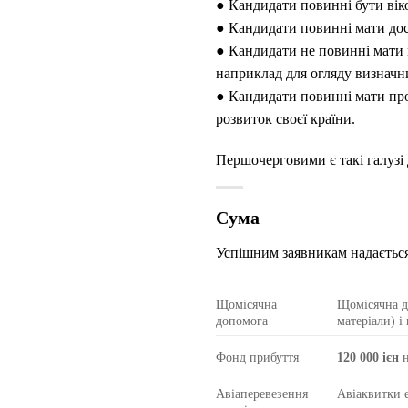
● Кандидати повинні бути віко
● Кандидати повинні мати дост
● Кандидати не повинні мати 
наприклад для огляду визначн
● Кандидати повинні мати проф
розвиток своєї країни.
Першочерговими є такі галузі 
Сума
Успішним заявникам надається
Щомісячна
Щомісячна д
допомога
матеріали) і
Фонд прибуття
120 000 ієн
н
Авіаперевезення
Авіаквитки 