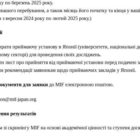
ку по березень 2025 року.
 вашого перебування, а також місяць його початку та кінця у ваш
в з вересня 2024 року по лютий 2025 року.)
ї
рати приймаючу установу в Японії (університети, національні д
ному секторі) для проведення своїх досліджень.
ати лист про прийняття від приймаючої установи перед подачею з
чи рекомендації заявникам щодо приймаючих закладів у Японії.
документи для заявки
до MIF електронною поштою.
ion@mif-japan.org
ння результатів
 зі скринінгу MIF на основі академічної цінності та ступеня дос