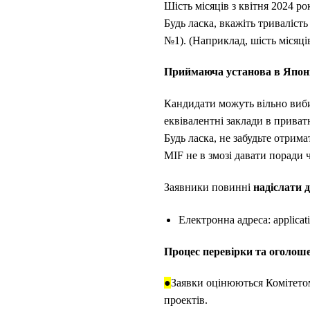
Шість місяців з квітня 2024 ро
Будь ласка, вкажіть тривалість
№1). (Наприклад, шість місяці
Приймаюча установа в Японі
Кандидати можуть вільно виби
еквівалентні заклади в приват
Будь ласка, не забудьте отрим
MIF не в змозі давати поради 
Заявники повинні
надіслати 
Електронна адреса: applicat
Процес перевірки та оголоше
●
Заявки оцінюються Комітетом
проектів.