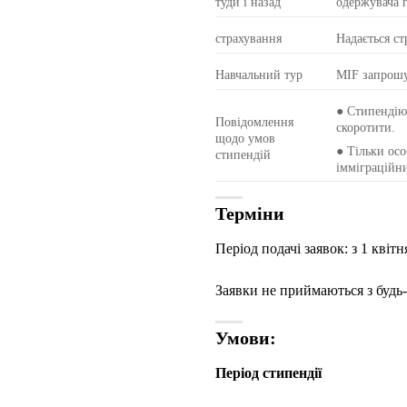
туди і назад
одержувача г
страхування
Надається с
Навчальний тур
MIF запрошує
● Стипендію
Повідомлення
скоротити.
щодо умов
● Тільки осо
стипендій
імміграційни
Терміни
Період подачі заявок: з 1 квітн
Заявки не приймаються з будь-
Умови:
Період стипендії