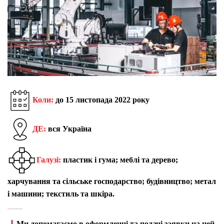
Коли:
до 15 листопада 2022 року
ДЕ:
вся Україна
Галузі:
пластик і гума; меблі та дерево;
харчування та сільське господарство; будівництво; метал
і машини; текстиль та шкіра.
Ми допомагаємо в оформленні та подачі заявки на цей