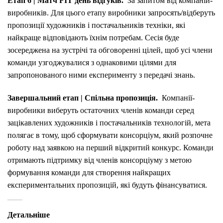
Етап 6 | Матч FIT день відгуків.
За запитом від компаній-
виробників. Для цього етапу виробники запросять/відберуть
пропозиції художників і постачальників техніки, які
найкраще відповідають їхнім потребам. Сесія буде
зосереджена на зустрічі та обговоренні цілей, щоб усі члени
команди узгоджувалися з однаковими цілями для
запропонованого ними експерименту з передачі знань.
Завершальний етап | Спільна пропозиція.
Компанії-
виробники виберуть остаточних членів команди серед
зацікавлених художників і постачальників технологій, мета
полягає в тому, щоб сформувати консорціум, який розпочне
роботу над заявкою на перший відкритий конкурс. Команди
отримають підтримку від членів консорціуму з метою
формування команди для створення найкращих
експериментальних пропозицій, які будуть фінансуватися.
Детальніше