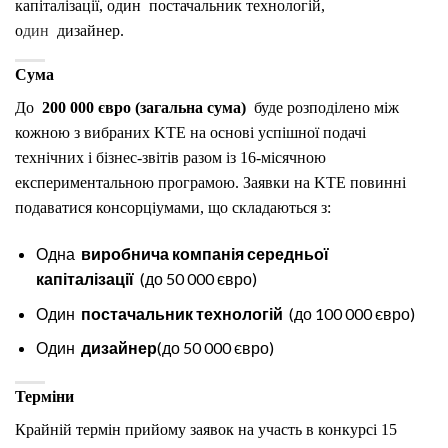
капіталізації, один
постачальник технологій,
о
дин
дизайнер.
Сума
До
200 000 євро (загальна сума)
буде розподілено між
кожною з вибраних KTE на основі успішної подачі
технічних і бізнес-звітів разом із 16-місячною
експериментальною програмою. Заявки на KTE повинні
подаватися консорціумами, що складаються з:
Одна
виробнича компанія середньої
капіталізації
(до 50 000 євро)
Один
постачальник технологій
(до 100 000 євро)
Один
дизайнер
(до 50 000 євро)
Терміни
Крайній термін прийому заявок на участь в конкурсі 15