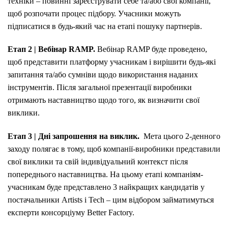
техніки – повинні зареєструвати себе та/або свої компанії,
щоб розпочати процес підбору. Учасники можуть
підписатися в будь-який час на етапі пошуку партнерів.
Етап 2 |
Вебінар RAMP.
Вебінар RAMP буде проведено,
щоб представити платформу учасникам і вирішити будь-які
запитання та/або сумніви щодо використання наданих
інструментів. Після загальної презентації виробники
отримають наставництво щодо того, як визначити свої
виклики.
Етап 3 | Дні запрошення на виклик.
Мета цього 2-денного
заходу полягає в тому, щоб компанії-виробники представили
свої виклики та свій індивідуальний контекст після
попереднього наставництва. На цьому етапі компаніям-
учасникам буде представлено 3 найкращих кандидатів у
постачальники Artists і Tech – цим відбором займатимуться
експерти консорціуму Better Factory.