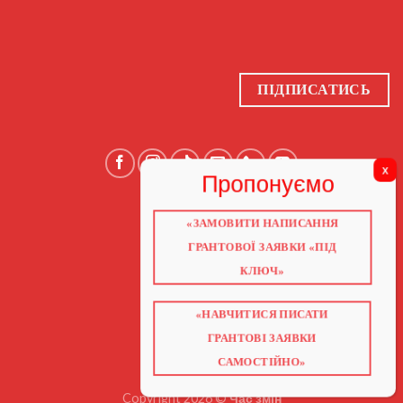
ПІДПИСАТИСЬ
«ЗАМОВИТИ НАПИСАННЯ
ГОЛОВНА
ПРО НАС
ГРАНТОВОЇ ЗАЯВКИ «ПІД
ГРАНТИ 2026
ГРАНТИ ЄС
КЛЮЧ»
БЛОГ
ПОСЛУГИ
НАВЧАННЯ
КНИГИ
«НАВЧИТИСЯ ПИСАТИ
КОНТАКТИ
ВІДЕО ПРО ГРАНТИ
ГРАНТОВІ ЗАЯВКИ
САМОСТІЙНО»
Copyright 2026 ©
Час змін