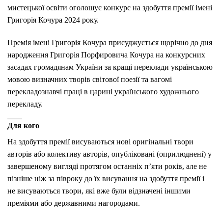
мистецької освіти оголошує конкурс на здобуття премії імені
Григорія Кочура 2024 року.
Премія імені Григорія Кочура присуджується щорічно до дня
народження Григорія Порфировича Кочура на конкурсних
засадах громадянам України за кращі переклади українською
мовою визначних творів світової поезії та вагомі
перекладознавчі праці в царині українського художнього
перекладу.
Для кого
На здобуття премії висуваються нові оригінальні твори
авторів або колективу авторів, опубліковані (оприлюднені) у
завершеному вигляді протягом останніх п’яти років, але не
пізніше ніж за півроку до їх висування на здобуття премії і
не висуваються твори, які вже були відзначені іншими
преміями або державними нагородами.