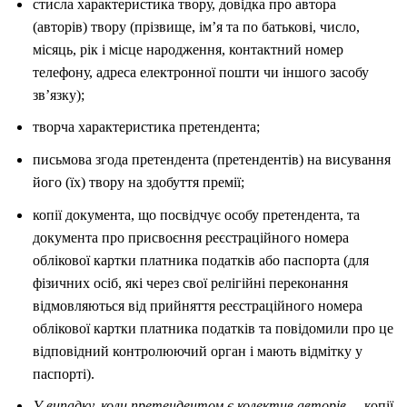
стисла характеристика твору, довідка про автора
(авторів) твору (прізвище, ім’я та по батькові, число,
місяць, рік і місце народження, контактний номер
телефону, адреса електронної пошти чи іншого засобу
зв’язку);
творча характеристика претендента;
письмова згода претендента (претендентів) на висування
його (їх) твору на здобуття премії;
копії документа, що посвідчує особу претендента, та
документа про присвоєння реєстраційного номера
облікової картки платника податків або паспорта (для
фізичних осіб, які через свої релігійні переконання
відмовляються від прийняття реєстраційного номера
облікової картки платника податків та повідомили про це
відповідний контролюючий орган і мають відмітку у
паспорті).
У випадку, коли претендентом є колектив авторів
, – копії