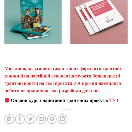
Можливо, ви захочете самостійно оформляти грантові
заявки й на постійній основі отримувати безповоротні
грантові кошти на свої проєкти!? А щоб ви навчилися
робити це правильно, ми розробили для вас:
Онлайн курс з написання грантових проєктів
ТУТ