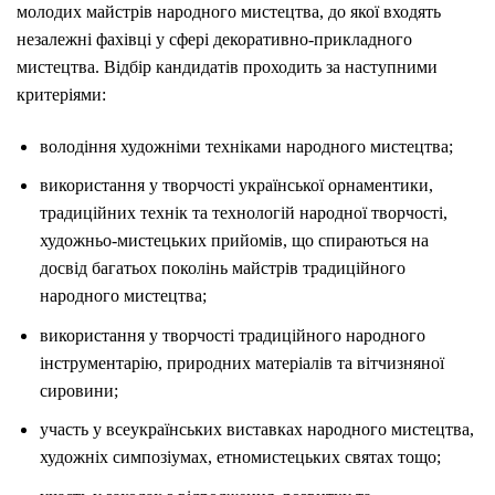
молодих майстрів народного мистецтва, до якої входять
незалежні фахівці у сфері декоративно-прикладного
мистецтва. Відбір кандидатів проходить за наступними
критеріями:
володіння художніми техніками народного мистецтва;
використання у творчості української орнаментики,
традиційних технік та технологій народної творчості,
художньо-мистецьких прийомів, що спираються на
досвід багатьох поколінь майстрів традиційного
народного мистецтва;
використання у творчості традиційного народного
інструментарію, природних матеріалів та вітчизняної
сировини;
участь у всеукраїнських виставках народного мистецтва,
художніх симпозіумах, етномистецьких святах тощо;