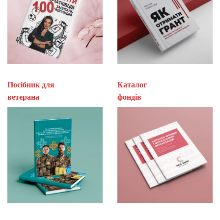
Посібник для
Каталог
ветерана
фон