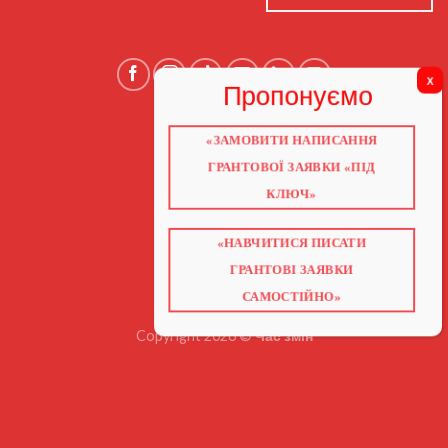
«ЗАМОВИТИ НАПИСАННЯ
ГОЛОВНА
ПРО НАС
ГРАНТОВОЇ ЗАЯВКИ «ПІД
ГРАНТИ 2026
ГРАНТИ ЄС
КЛЮЧ»
БЛОГ
ПОСЛУГИ
НАВЧАННЯ
КНИГИ
«НАВЧИТИСЯ ПИСАТИ
КОНТАКТИ
ВІДЕО ПРО ГРАНТИ
ГРАНТОВІ ЗАЯВКИ
САМОСТІЙНО»
Copyright 2026 ©
Час змін