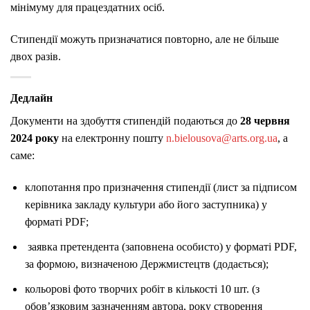
мінімуму для працездатних осіб.
Стипендії можуть призначатися повторно, але не більше
двох разів.
Дедлайн
Документи на здобуття стипендій подаються до
28 червня
2024 року
на електронну пошту
n.bielousova@arts.org.ua
, а
саме:
клопотання про призначення стипендії (лист за підписом
керівника закладу культури або його заступника) у
форматі PDF;
заявка претендента (заповнена особисто) у форматі PDF,
за формою, визначеною Держмистецтв (додається);
кольорові фото творчих робіт в кількості 10 шт. (з
обов’язковим зазначенням автора, року створення