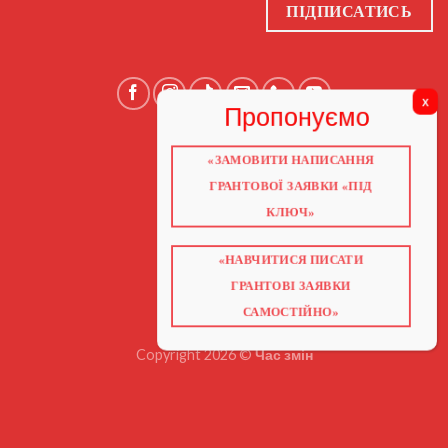
ПІДПИСАТИСЬ
«ЗАМОВИТИ НАПИСАННЯ
ГОЛОВНА
ПРО НАС
ГРАНТОВОЇ ЗАЯВКИ «ПІД
ГРАНТИ 2026
ГРАНТИ ЄС
КЛЮЧ»
БЛОГ
ПОСЛУГИ
НАВЧАННЯ
«НАВЧИТИСЯ ПИСАТИ
КНИГИ
КОНТАКТИ
ГРАНТОВІ ЗАЯВКИ
ВІДЕО ПРО ГРАНТИ
САМОСТІЙНО»
Copyright 2026 ©
Час змін