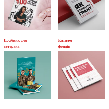
Посібник для
Каталог
ветерана
фон