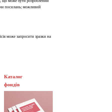
т, що може бути розроблений
вуючи посилань; можливий
ісія може запросити зразки на
Каталог
ерана
фонді