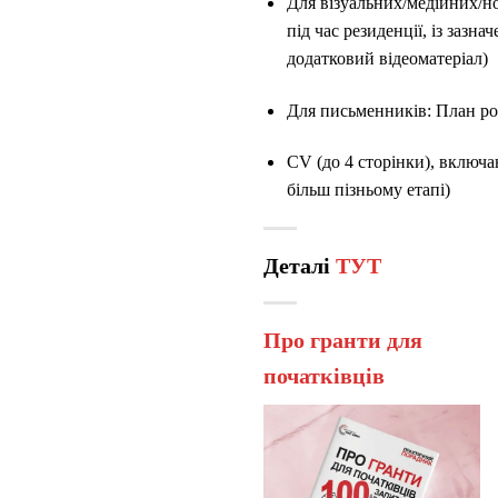
Для візуальних/медійних/н
під час резиденції, із зазн
додатковий відеоматеріал)
Для письменників: План роб
CV (до 4 сторінки), включа
більш пізньому етапі)
Деталі
ТУТ
Про гранти для
початківців