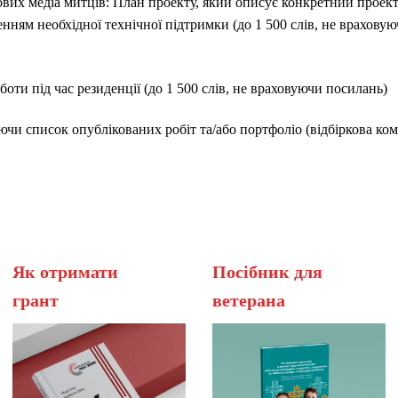
ових медіа митців: План проекту, який описує конкретний проек
аченням необхідної технічної підтримки (до 1 500 слів, не врахо
оти під час резиденції (до 1 500 слів, не враховуючи посилань)
ючи список опублікованих робіт та/або портфоліо (відбіркова ком
Як отримати
Посібник для
грант
вет