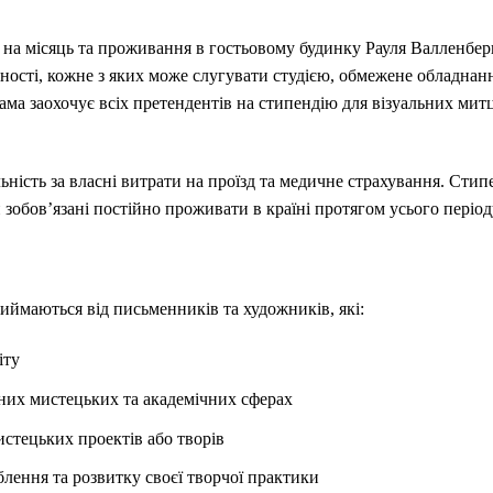
о на місяць та проживання в гостьовому будинку Рауля Валленбер
ості, кожне з яких може слугувати студією, обмежене обладнання
ма заохочує всіх претендентів на стипендію для візуальних митц
ьність за власні витрати на проїзд та медичне страхування. Стип
 зобов’язані постійно проживати в країні протягом усього періо
риймаються від письменників та художників, які:
іту
их мистецьких та академічних сферах
стецьких проектів або творів
лення та розвитку своєї творчої практики