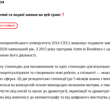
ра
нні та подачі заявки на цей грант
ОЇ ЗАЯВКИ
ноєвропейського університету (IAS CEU) запрошує подавати заяв
2026 навчальний рік. З 2015 року програма Artist in Residence є 
тиною його діяльності.
 стипендію для письменників та одну стипендію для візуальних
цептуалізувати та створювати нові роботи, а спільноті — можлив
х сферах. Ці дві резидентські стипендії (до 5 місяців кожна з мі
уються на конкурсній основі міжнародно визнаним митцям, а так
стю (від поезії та прози до драматургії, екранізації та драматург
ва (від живопису до кінематографу та від цифрового мистецтва д