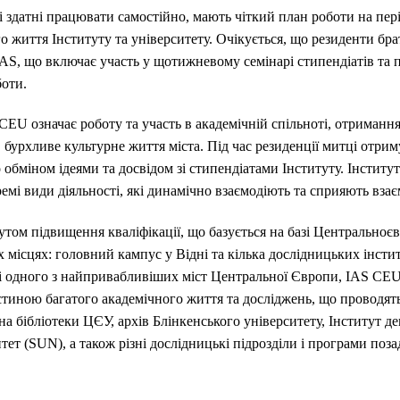
 здатні працювати самостійно, мають чіткий план роботи на періо
о життя Інституту та університету. Очікується, що резиденти бр
IAS, що включає участь у щотижневому семінарі стипендіатів та 
оботи.
EU означає роботу та участь в академічній спільноті, отримання
 бурхливе культурне життя міста. Під час резиденції митці отри
 обміном ідеями та досвідом зі стипендіатами Інституту. Інститу
емі види діяльності, які динамічно взаємодіють та сприяють вза
том підвищення кваліфікації, що базується на базі Центральноєв
місцях: головний кампус у Відні та кілька дослідницьких інститу
 одного з найпривабливіших міст Центральної Європи, IAS CEU
стиною багатого академічного життя та досліджень, що проводять
на бібліотеки ЦЄУ, архів Блінкенського університету, Інститут де
тет (SUN), а також різні дослідницькі підрозділи і програми поз