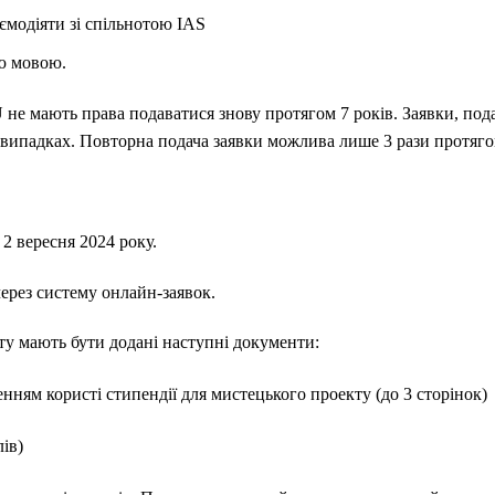
ємодіяти зі спільнотою IAS
ою мовою.
не мають права подаватися знову протягом 7 років. Заявки, пода
 випадках. Повторна подача заявки можлива лише 3 рази протяго
 2 вересня 2024 року.
через систему онлайн-заявок.
ту мають бути додані наступні документи:
енням користі стипендії для мистецького проекту (до 3 сторінок)
ів)