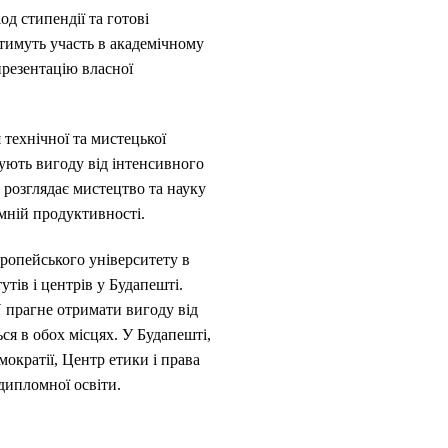
д стипендії та готові
атимуть участь в академічному
презентацію власної
 технічної та мистецької
мують вигоду від інтенсивного
т розглядає мистецтво та науку
ємній продуктивності.
ропейського університету в
тів і центрів у Будапешті.
 прагне отримати вигоду від
ся в обох місцях. У Будапешті,
мократії, Центр етики і права
адипломної освіти.