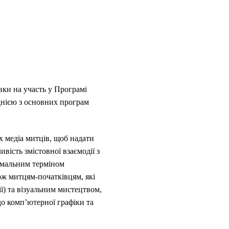
ки на участь у Програмі
однією з основних програм
 медіа митців, щоб надати
ість змістовної взаємодії з
німальним терміном
ож митцям-початківцям, які
ії) та візуальним мистецтвом,
о комп’ютерної графіки та