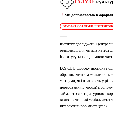
ГАЛУЗІ:
культу
Ми допомагаємо в оформле
ЗАМОВИТИ ОФОРМЛЕННЯ ГРАНТОВ
Інститут досліджень Централь
резиденції для митців на 2025/
Інституту та невід’ємною час
IAS CEU щороку пропонує одну
обраним митцям можливість кон
митцями, які працюють у різни
перебування 3 місяці) пропон
займаються літературною творчі
включаючи нові медіа-мистецт
інтерактивного мистецтва).