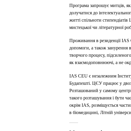
Програма запрошує митців, які
долучатися до інтелектуальног
житті спільноти стипендіатів 
мистецької чи літературної р
Проживання в резиденції IAS C
допомоги, а також занурення в
творчого процесу, підсиленого
як взаємодоповнюючі, а не окр
IAS CEU є незалежним Інститу
Будапешті. ЦЄУ працює у двох 
Розташований у самому центрі
такого розташування і бути ча
окрім IAS, розміщується части
в біомедицині, Літній універси