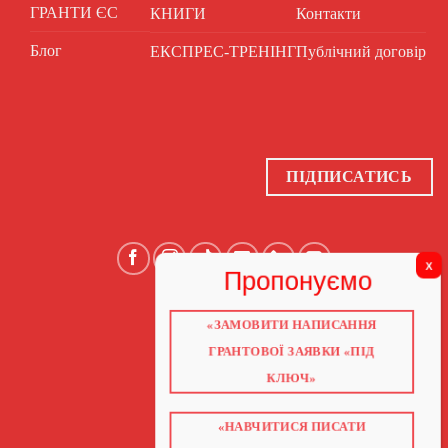
ГРАНТИ ЄС
КНИГИ
Контакти
Блог
ЕКСПРЕС-ТРЕНІНГ
Публічний договір
ПІДПИСАТИСЬ
«ЗАМОВИТИ НАПИСАННЯ
ГОЛОВНА
ПРО НАС
ГРАНТОВОЇ ЗАЯВКИ «ПІД
ГРАНТИ 2026
ГРАНТИ ЄС
КЛЮЧ»
БЛОГ
ПОСЛУГИ
НАВЧАННЯ
КНИГИ
«НАВЧИТИСЯ ПИСАТИ
КОНТАКТИ