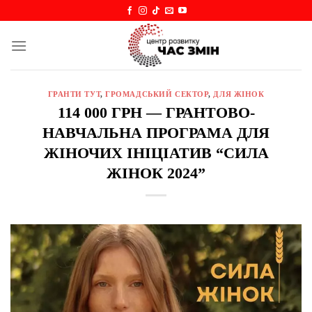
Skip
to
content
ГРАНТИ ТУТ
,
ГРОМАДСЬКИЙ СЕКТОР
,
ДЛЯ ЖІНОК
114 000 ГРН — ГРАНТОВО-
НАВЧАЛЬНА ПРОГРАМА ДЛЯ
ЖІНОЧИХ ІНІЦІАТИВ “СИЛА
ЖІНОК 2024”