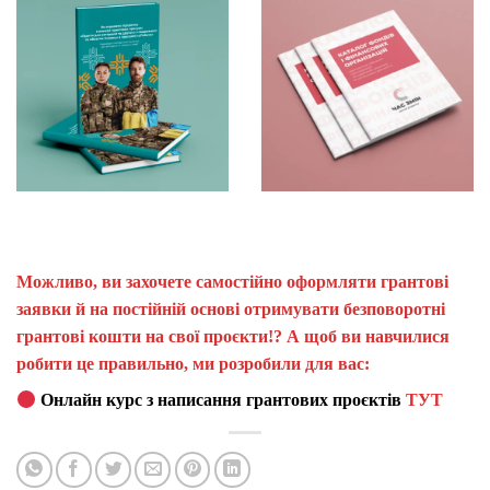
Можливо, ви захочете самостійно оформляти грантові
заявки й на постійній основі отримувати безповоротні
грантові кошти на свої проєкти!? А щоб ви навчилися
робити це правильно, ми розробили для вас:
Онлайн курс з написання грантових проєктів
ТУТ