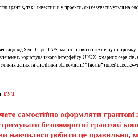
яді грантів, так і інвестицій у проєкти, які базуватимуться на б
вестиції від Seier Capital A/S, мають право на технічну підтримку 
зпечення, користувацького інтерфейсу UI/UX, хмарних сервісів, 
великих даних та аналітики від компанії “Tacans” (швейцарсько-
а
ТУТ
чете самостійно оформляти грантові 
отримувати безповоротні грантові кош
ви навчилися робити це правильно, 