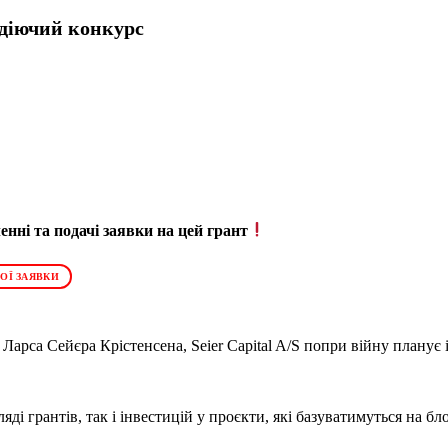
 діючий конкурс
нні та подачі заявки на цей грант
ОЇ ЗАЯВКИ
арса Сейєра Крістенсена, Seier Capital A/S попри війну планує 
яді грантів, так і інвестицій у проєкти, які базуватимуться на б