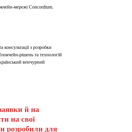
локчейн-мережі Concordium.
та консультації з розробки
блокчейн-рішень та технологій
український венчурний
заявки й на
ти на свої
ми розробили для