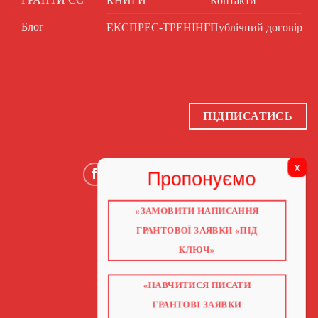
КНИГИ
Контакти
Блог
ЕКСПРЕС-ТРЕНІНГ
Публічний договір
ПІДПИСАТИСЬ
«ЗАМОВИТИ НАПИСАННЯ
ГОЛОВНА
ГРАНТОВОЇ ЗАЯВКИ «ПІД
ПРО НАС
ГРАНТИ 2026
КЛЮЧ»
ГРАНТИ ЄС
БЛОГ
ПОСЛУГИ
НАВЧАННЯ
«НАВЧИТИСЯ ПИСАТИ
КНИГИ
ГРАНТОВІ ЗАЯВКИ
КОНТАКТИ
ВІДЕО ПРО ГРАНТИ