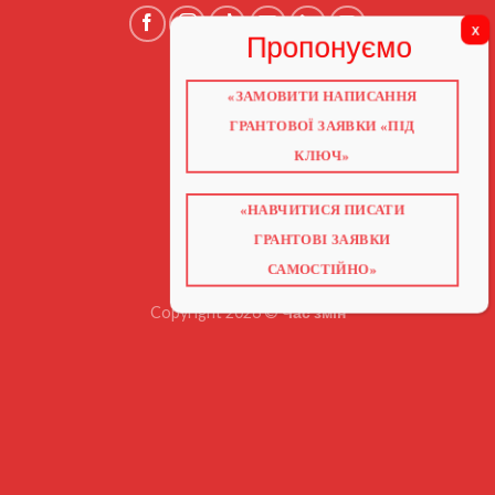
«ЗАМОВИТИ НАПИСАННЯ
ГОЛОВНА
ПРО НАС
ГРАНТОВОЇ ЗАЯВКИ «ПІД
ГРАНТИ 2026
ГРАНТИ ЄС
КЛЮЧ»
БЛОГ
ПОСЛУГИ
НАВЧАННЯ
КНИГИ
«НАВЧИТИСЯ ПИСАТИ
КОНТАКТИ
ВІДЕО ПРО ГРАНТИ
ГРАНТОВІ ЗАЯВКИ
САМОСТІЙНО»
Copyright 2026 ©
Час змін