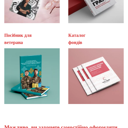
Посібник для
Каталог
ветерана
фон
Можливо, ви захочете самостійно оформляти